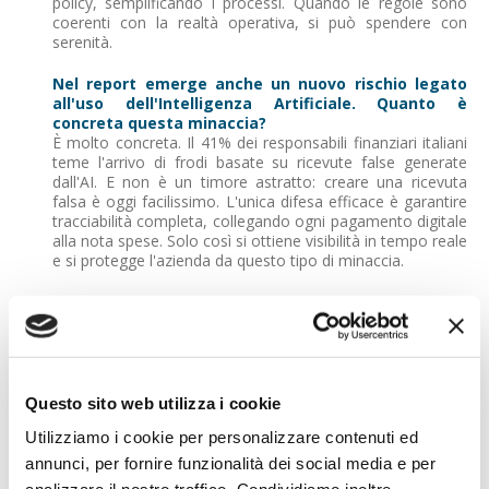
policy, semplificando i processi. Quando le regole sono
coerenti con la realtà operativa, si può spendere con
serenità.
Nel report emerge anche un nuovo rischio legato
all'uso dell'Intelligenza Artificiale. Quanto è
concreta questa minaccia?
È molto concreta. Il 41% dei responsabili finanziari italiani
teme l'arrivo di frodi basate su ricevute false generate
dall'AI. E non è un timore astratto: creare una ricevuta
falsa è oggi facilissimo. L'unica difesa efficace è garantire
tracciabilità completa, collegando ogni pagamento digitale
alla nota spese. Solo così si ottiene visibilità in tempo reale
e si protegge l'azienda da questo tipo di minaccia.
A proposito di sicurezza, Soldo sarà protagonista
anche di un panel dedicato al tema nel corso del
Salone dei Pagamenti. Cosa dobbiamo aspettarci?
Esatto, il 30 ottobre alle 11:30, durante la sessione
tematica "Sicurezza nei pagamenti digitali: le novità della
proposta di PSR", Flavia Alzetta, Chief Business Officer
Questo sito web utilizza i cookie
Financial Services di Soldo, illustrerà come le nostre
Utilizziamo i cookie per personalizzare contenuti ed
soluzioni digitali stiano migliorando la sicurezza e
superando la burocrazia. L'obiettivo è mostrare come
annunci, per fornire funzionalità dei social media e per
l'innovazione possa aiutare i finance leader a contrastare