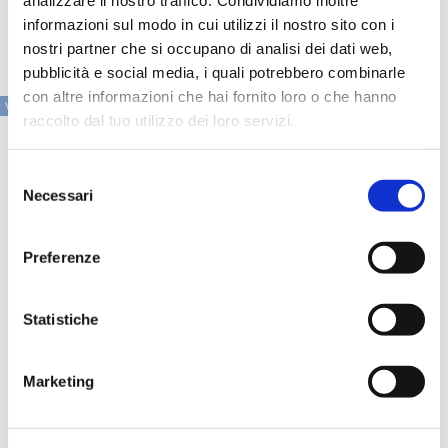
analizzare il nostro traffico. Condividiamo inoltre
le frodi digitali e, al tempo stesso, rafforzare la fiducia
informazioni sul modo in cui utilizzi il nostro sito con i
interna grazie a processi semplici, chiari e trasparenti.
nostri partner che si occupano di analisi dei dati web,
pubblicità e social media, i quali potrebbero combinarle
con altre informazioni che hai fornito loro o che hanno
VAI ALLA SEZIONE IN PRIMO PIANO
raccolto dal tuo utilizzo dei loro servizi.
Selezione
Necessari
del
consenso
Preferenze
Statistiche
Marketing
Speciali eventi