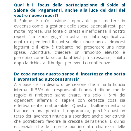
Qual è il focus della partecipazione di Soldo al
Salone dei Pagamenti, anche alla luce dei dati del
vostro nuovo report?
Il Salone è un'occasione importante per mettere in
evidenza come la gestione delle spese aziendali resti, per
molte imprese, una fonte di stress e inefficienza. Il nostro
report "La zona grigia" mostra un dato significativo:
quattro dipendenti italiani su dieci rinunciano a rimborsi
legittimi e il 45% è titubante nel presentare una nota
spese. Addirittura, chiedere un rimborso elevato è
percepito come la seconda attività più stressante, subito
dopo la richiesta di budget per eventi o conferenze.
Da cosa nasce questo senso di incertezza che porta
i lavoratori ad autocensurarsi?
Alla base c'è un divario di percezione che mina la fiducia
interna. Il 58% dei responsabili finanziari ritiene che le
regole di rimborso siano chiare, ma solo il 51% dei
dipendenti afferma di sapere con certezza cosa sia
effettivamente rimborsabile. Questo disallineamento si
traduce in una perdita di opportunità, perché quasi un
terzo dei lavoratori rinuncia a spendere anche per attività
che potrebbero favorire la crescita dell'azienda. È quindi
essenziale che le imprese puntino alla chiarezza delle