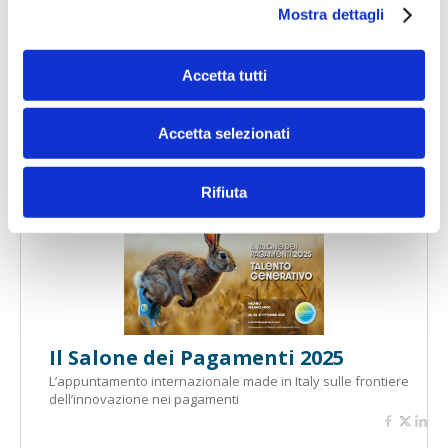
Mostra dettagli
Accetta tutti
Banche per l'inclusione
Accetta selezionati
Rifiuta
Speciali eventi
Il Salone dei Pagamenti 2025
L’appuntamento internazionale made in Italy sulle frontiere
dell’innovazione nei pagamenti