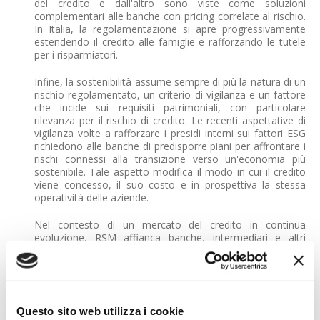
del credito e dall'altro sono viste come soluzioni
complementari alle banche con pricing correlate al rischio.
In Italia, la regolamentazione si apre progressivamente
estendendo il credito alle famiglie e rafforzando le tutele
per i risparmiatori.
Infine, la sostenibilità assume sempre di più la natura di un
rischio regolamentato, un criterio di vigilanza e un fattore
che incide sui requisiti patrimoniali, con particolare
rilevanza per il rischio di credito. Le recenti aspettative di
vigilanza volte a rafforzare i presidi interni sui fattori ESG
richiedono alle banche di predisporre piani per affrontare i
rischi connessi alla transizione verso un'economia più
sostenibile. Tale aspetto modifica il modo in cui il credito
viene concesso, il suo costo e in prospettiva la stessa
operatività delle aziende.
Nel contesto di un mercato del credito in continua
evoluzione, RSM affianca banche, intermediari e altri
operatori con servizi di consulenza e revisione di elevata
qualità e valore aggiunto con una presenza internazionale
in più di 120 paesi e con circa 56 mila professionisti.
Nel credito,
RSM
affianca tali operatori nell'intero ciclo di
Questo sito web utilizza i cookie
vita del prodotto, supportandoli nelle varie fasi (quali ad