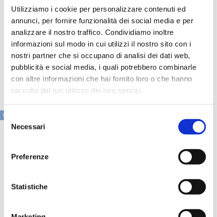
esempio origination, management e disposal) allineate al
Utilizziamo i cookie per personalizzare contenuti ed
quadro regolamentare passando da servizi di attestazione
annunci, per fornire funzionalità dei social media e per
a servizi di advisory.
analizzare il nostro traffico. Condividiamo inoltre
Coniugando visione strategica, esperienza settoriale e
informazioni sul modo in cui utilizzi il nostro sito con i
tecnologie innovative, RSM offre agli intermediari un
nostri partner che si occupano di analisi dei dati web,
supporto concreto e integrato per migliorare qualità del
pubblicità e social media, i quali potrebbero combinarle
credito, efficienza dei processi e capacità di gestione in
ogni fase del ciclo.
con altre informazioni che hai fornito loro o che hanno
raccolto dal tuo utilizzo dei loro servizi.
VAI ALLA SEZIONE IN PRIMO PIANO
Selezione
Necessari
del
consenso
Preferenze
Statistiche
Marketing