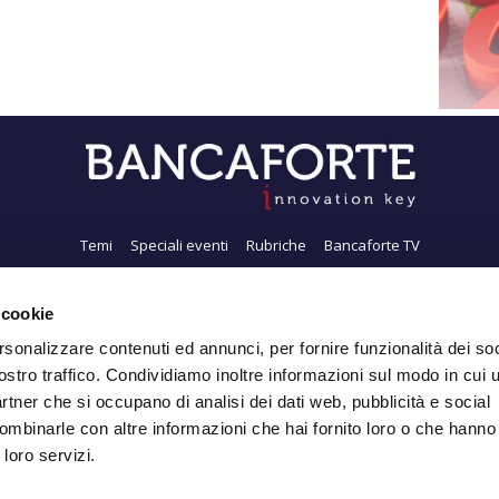
Temi
Speciali eventi
Rubriche
Bancaforte TV
i siamo
Newsletter
FeedRSS
Pubblicità
Privacy
Contatti
Accessibil
 cookie
rsonalizzare contenuti ed annunci, per fornire funzionalità dei soc
ostro traffico. Condividiamo inoltre informazioni sul modo in cui ut
Iscriviti alla Newsletter
partner che si occupano di analisi dei dati web, pubblicità e social
ombinarle con altre informazioni che hai fornito loro o che hanno
 loro servizi.