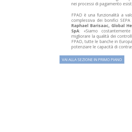
nei processi di pagamento esisten
FPAD è una funzionalità a valo
complessiva dei bonifici SEPA 
Raphael Barisaac, Global 
SpA
: «Siamo costantemente 
migliorare la qualità dei contr
FPAD, tutte le banche in Europ
potenziare le capacità di contra
VAI ALLA SEZIONE IN PRIMO PIANO