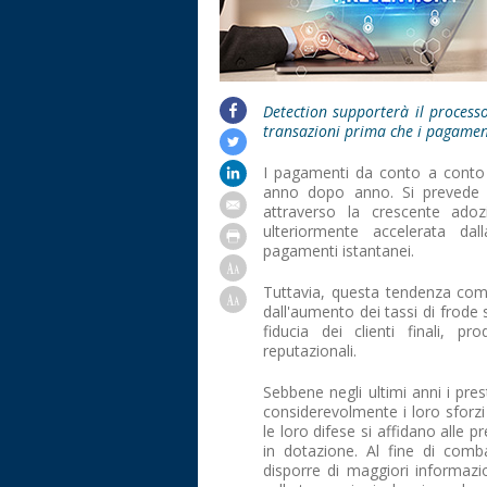
Detection supporterà il processo 
transazioni prima che i pagament
I pagamenti da conto a conto 
anno dopo anno. Si prevede c
attraverso la crescente ado
ulteriormente accelerata da
pagamenti istantanei.
Tuttavia, questa tendenza com
dall'aumento dei tassi di frode
fiducia dei clienti finali,
reputazionali.
Sebbene negli ultimi anni i pre
considerevolmente i loro sforzi
le loro difese si affidano alle p
in dotazione. Al fine di comb
disporre di maggiori informazi