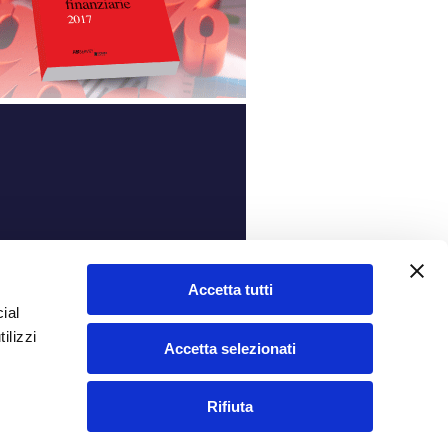
ità
Accetta tutti
ial
ilizzi
Accetta selezionati
Rifiuta