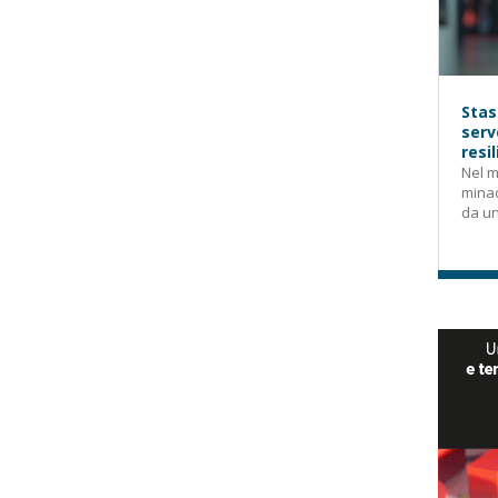
Stas
serv
resi
Nel m
mina
da un