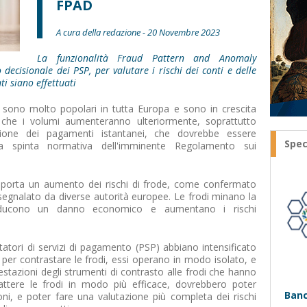
FPAD
A cura della redazione - 20 Novembre 2023
La funzionalità Fraud Pattern and Anomaly
decisionale dei PSP, per valutare i rischi dei conti e delle
i siano effettuati
sono molto popolari in tutta Europa e sono in crescita
he i volumi aumenteranno ulteriormente, soprattutto
zione dei pagamenti istantanei, che dovrebbe essere
Spec
lla spinta normativa dell'imminente Regolamento sui
porta un aumento dei rischi di frode, come confermato
 segnalato da diverse autorità europee. Le frodi minano la
 producono un danno economico e aumentano i rischi
statori di servizi di pagamento (PSP) abbiano intensificato
 per contrastare le frodi, essi operano in modo isolato, e
restazioni degli strumenti di contrasto alle frodi che hanno
attere le frodi in modo più efficace, dovrebbero poter
Banc
oni, e poter fare una valutazione più completa dei rischi