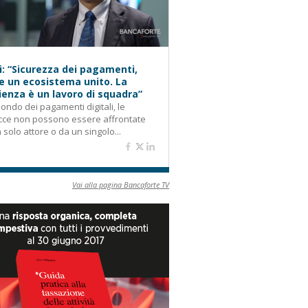
i: “Sicurezza dei pagamenti,
e un ecosistema unito. La
lienza è un lavoro di squadra”
ondo dei pagamenti digitali, le
cce non possono essere affrontate
 solo attore o da un singolo...
Vai alla pagina Bancaforte TV