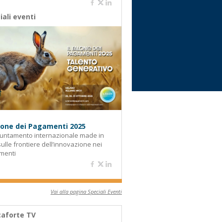
iali eventi
alone dei Pagamenti 2025
untamento internazionale made in
 sulle frontiere dell’innovazione nei
menti
Vai alla pagina Speciali Eventi
aforte TV