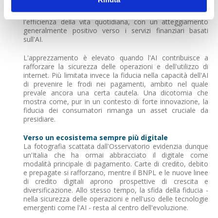
specifico al tema dell'Intelligenza Artificiale. Il 53% degli
italiani la considera un'opportunità in grado di migliorare
l'efficienza della vita quotidiana, con un atteggiamento
generalmente positivo verso i servizi finanziari basati
sull'AI.
L'apprezzamento è elevato quando l'AI contribuisce a
rafforzare la sicurezza delle operazioni e dell'utilizzo di
internet. Più limitata invece la fiducia nella capacità dell'AI
di prevenire le frodi nei pagamenti, ambito nel quale
prevale ancora una certa cautela. Una dicotomia che
mostra come, pur in un contesto di forte innovazione, la
fiducia dei consumatori rimanga un asset cruciale da
presidiare.
Verso un ecosistema sempre più digitale
La fotografia scattata dall'Osservatorio evidenzia dunque
un'Italia che ha ormai abbracciato il digitale come
modalità principale di pagamento. Carte di credito, debito
e prepagate si rafforzano, mentre il BNPL e le nuove linee
di credito digitali aprono prospettive di crescita e
diversificazione. Allo stesso tempo, la sfida della fiducia -
nella sicurezza delle operazioni e nell'uso delle tecnologie
emergenti come l'AI - resta al centro dell'evoluzione.