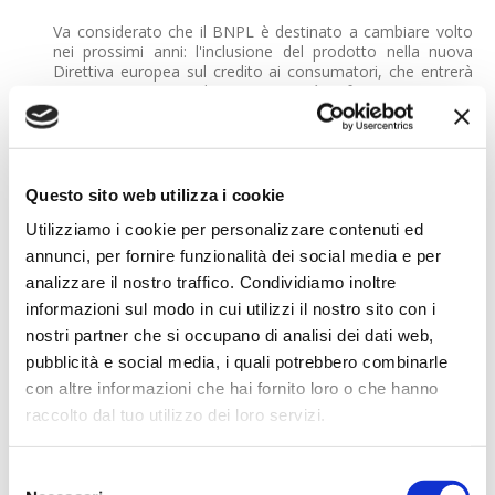
Va considerato che il BNPL è destinato a cambiare volto
nei prossimi anni: l'inclusione del prodotto nella nuova
Direttiva europea sul credito ai consumatori, che entrerà
in vigore a novembre 2026, avrà infatti un impatto
significativo sulle dinamiche di mercato, imponendo nuove
regole e maggiori tutele.
Rischiosità sotto controllo
Il quadro generale del mercato resta solido. Nel 2025 la
Questo sito web utilizza i cookie
rischiosità delle carte a saldo si mantiene sostanzialmente
Utilizziamo i cookie per personalizzare contenuti ed
stabile (+0,1%), mentre continua la discesa per le carte
rateali, con il tasso di sofferenza che passa dal 4,9% del
annunci, per fornire funzionalità dei social media e per
2024 al 4,4% nel 2025. Un trend che testimonia una
analizzare il nostro traffico. Condividiamo inoltre
gestione più equilibrata del credito da parte dei
informazioni sul modo in cui utilizzi il nostro sito con i
consumatori e un'evoluzione positiva della qualità del
portafoglio.
nostri partner che si occupano di analisi dei dati web,
pubblicità e social media, i quali potrebbero combinarle
Gli italiani e i pagamenti digitali: un cambiamento
con altre informazioni che hai fornito loro o che hanno
culturale
Sul fronte della domanda, l'analisi dei decisori finanziari
raccolto dal tuo utilizzo dei loro servizi.
italiani conferma la crescente preferenza per i pagamenti
digitali: nel 2025 la quota dichiarata ha raggiunto il 55% del
totale delle transazioni, con valori più elevati al Nord.
Selezione