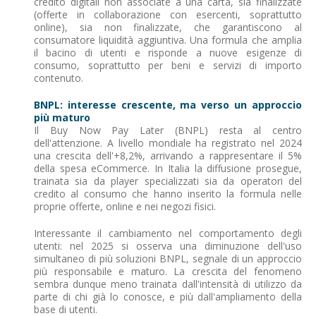
credito digitali non associate a una carta, sia finalizzate
(offerte in collaborazione con esercenti, soprattutto
online), sia non finalizzate, che garantiscono al
consumatore liquidità aggiuntiva. Una formula che amplia
il bacino di utenti e risponde a nuove esigenze di
consumo, soprattutto per beni e servizi di importo
contenuto.
BNPL: interesse crescente, ma verso un approccio
più maturo
Il Buy Now Pay Later (BNPL) resta al centro
dell'attenzione. A livello mondiale ha registrato nel 2024
una crescita dell'+8,2%, arrivando a rappresentare il 5%
della spesa eCommerce. In Italia la diffusione prosegue,
trainata sia da player specializzati sia da operatori del
credito al consumo che hanno inserito la formula nelle
proprie offerte, online e nei negozi fisici.
Interessante il cambiamento nel comportamento degli
utenti: nel 2025 si osserva una diminuzione dell'uso
simultaneo di più soluzioni BNPL, segnale di un approccio
più responsabile e maturo. La crescita del fenomeno
sembra dunque meno trainata dall'intensità di utilizzo da
parte di chi già lo conosce, e più dall'ampliamento della
base di utenti.