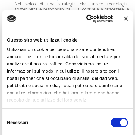
Nel solco di una strategia che unisce tecnologia,
sostenibilità e responsabilità, CBI continua a rafforzare la
propria presenza come attore chiave nel settore
finanziario e nell'open finance.Oggi serve circa 400
banche, fintech e pubbliche amministrazioni, adottando un
approccio Business to Business to Customer che
consente di offrire soluzioni integrate a beneficio
Questo sito web utilizza i cookie
dell'intero ecosistema.
Utilizziamo i cookie per personalizzare contenuti ed
Dal transaction banking ai pagamenti digitali, fino alle
annunci, per fornire funzionalità dei social media e per
piattaforme di open banking, CBI opera come fornitore
critico di infrastrutture e servizi, sotto la sorveglianza della
analizzare il nostro traffico. Condividiamo inoltre
Banca d'Italia, e dal 2023 ha formalmente integrato nel
informazioni sul modo in cui utilizzi il nostro sito con i
proprio statuto le finalità di beneficio comune,
nostri partner che si occupano di analisi dei dati web,
promuovendo iniziative a impatto sociale e ambientale.
pubblicità e social media, i quali potrebbero combinarle
Un digitale che unisce
con altre informazioni che hai fornito loro o che hanno
Con la sua duplice vocazione - tecnologica e sociale - CBI
raccolto dal tuo utilizzo dei loro servizi.
dimostra come il digitale possa essere motore di
inclusione, abbattendo non solo barriere fisiche ma anche
barriere digitali e culturali. Dal CBILL al Name Check, ogni
Selezione
innovazione diventa così un tassello di un mosaico più
Necessari
del
ampio: quello di un Paese accessibile, sicuro e sostenibile,
dove l'evoluzione tecnologica si accompagna alla crescita
consenso