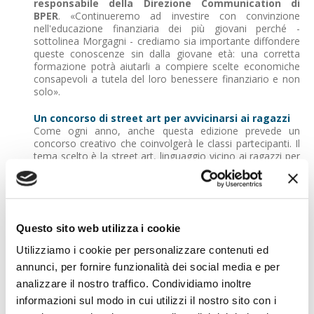
responsabile della Direzione Communication di
BPER
. «Continueremo ad investire con convinzione
nell'educazione finanziaria dei più giovani perché -
sottolinea Morgagni - crediamo sia importante diffondere
queste conoscenze sin dalla giovane età: una corretta
formazione potrà aiutarli a compiere scelte economiche
consapevoli a tutela del loro benessere finanziario e non
solo».
Un concorso di street art per avvicinarsi ai ragazzi
Come ogni anno, anche questa edizione prevede un
concorso creativo che coinvolgerà le classi partecipanti. Il
tema scelto è la street art, linguaggio vicino ai ragazzi per
immediatezza e capacità di espressione. La classe
vincitrice avrà l'opportunità di realizzare il murale ideato
insieme a un writer professionista, trasformando la
propria scuola in un laboratorio di creatività condivisa.
Questo sito web utilizza i cookie
Con "GRANDE!", BPER conferma il proprio impegno
nell'educazione finanziaria inclusiva e innovativa, puntando
Utilizziamo i cookie per personalizzare contenuti ed
a preparare le nuove generazioni a gestire con
annunci, per fornire funzionalità dei social media e per
consapevolezza il proprio futuro economico.
analizzare il nostro traffico. Condividiamo inoltre
informazioni sul modo in cui utilizzi il nostro sito con i