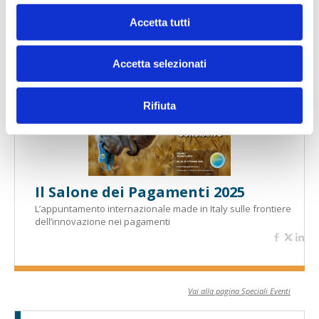
Accetta tutti
Banche per l'inclusione
Accetta selezionati
Speciali eventi
Rifiuta
Il Salone dei Pagamenti 2025
L’appuntamento internazionale made in Italy sulle frontiere
dell’innovazione nei pagamenti
Vai alla pagina Speciali Eventi