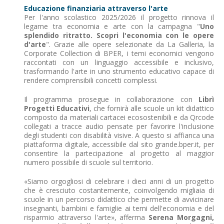
Educazione finanziaria attraverso l'arte
Per l'anno scolastico 2025/2026 il progetto rinnova il
legame tra economia e arte con la campagna "
Uno
splendido ritratto. Scopri l'economia con le opere
d'arte
". Grazie alle opere selezionate da La Galleria, la
Corporate Collection di BPER, i temi economici vengono
raccontati con un linguaggio accessibile e inclusivo,
trasformando l'arte in uno strumento educativo capace di
rendere comprensibili concetti complessi.
Il programma prosegue in collaborazione con
Librì
Progetti Educativi
, che fornirà alle scuole un kit didattico
composto da materiali cartacei ecosostenibili e da Qrcode
collegati a tracce audio pensate per favorire l'inclusione
degli studenti con disabilità visive. A questo si affianca una
piattaforma digitale, accessibile dal sito grande.bper.it, per
consentire la partecipazione al progetto al maggior
numero possibile di scuole sul territorio.
«Siamo orgogliosi di celebrare i dieci anni di un progetto
che è cresciuto costantemente, coinvolgendo migliaia di
scuole in un percorso didattico che permette di avvicinare
insegnanti, bambini e famiglie ai temi dell'economia e del
risparmio attraverso l'arte», afferma
Serena Morgagni,