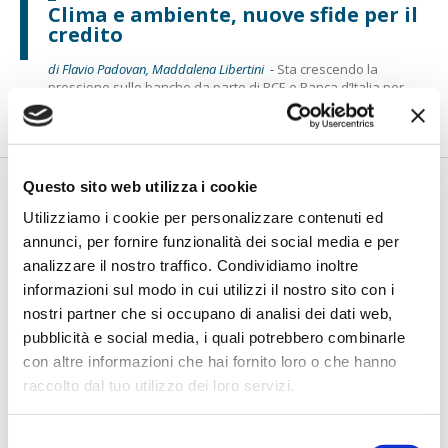
Clima e ambiente, nuove sfide per il
credito
di Flavio Padovan, Maddalena Libertini -
Sta crescendo la
pressione sulle banche da parte di BCE e Banca d’Italia per
l’integr...
Questo sito web utilizza i cookie
Utilizziamo i cookie per personalizzare contenuti ed
annunci, per fornire funzionalità dei social media e per
analizzare il nostro traffico. Condividiamo inoltre
informazioni sul modo in cui utilizzi il nostro sito con i
nostri partner che si occupano di analisi dei dati web,
pubblicità e social media, i quali potrebbero combinarle
con altre informazioni che hai fornito loro o che hanno
Rischi, serve un gioco di squadra
raccolto dal tuo utilizzo dei loro servizi.
di Flavio Padovan, Maddalena Libertini -
“È un momento
particolare in cui serve un gioco di squadra tra governi,
Selezione