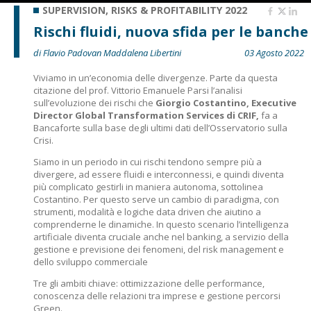
SUPERVISION, RISKS & PROFITABILITY 2022
Rischi fluidi, nuova sfida per le banche
di Flavio Padovan Maddalena Libertini
03 Agosto 2022
Viviamo in un’economia delle divergenze. Parte da questa
citazione del prof. Vittorio Emanuele Parsi l’analisi
sull’evoluzione dei rischi che
Giorgio Costantino, Executive
Director Global Transformation Services di CRIF,
fa a
Bancaforte sulla base degli ultimi dati dell’Osservatorio sulla
Crisi.
Siamo in un periodo in cui rischi tendono sempre più a
divergere, ad essere fluidi e interconnessi, e quindi diventa
più complicato gestirli in maniera autonoma, sottolinea
Costantino. Per questo serve un cambio di paradigma, con
strumenti, modalità e logiche data driven che aiutino a
comprenderne le dinamiche. In questo scenario l’intelligenza
artificiale diventa cruciale anche nel banking, a servizio della
gestione e previsione dei fenomeni, del risk management e
dello sviluppo commerciale
Tre gli ambiti chiave: ottimizzazione delle performance,
conoscenza delle relazioni tra imprese e gestione percorsi
Green.