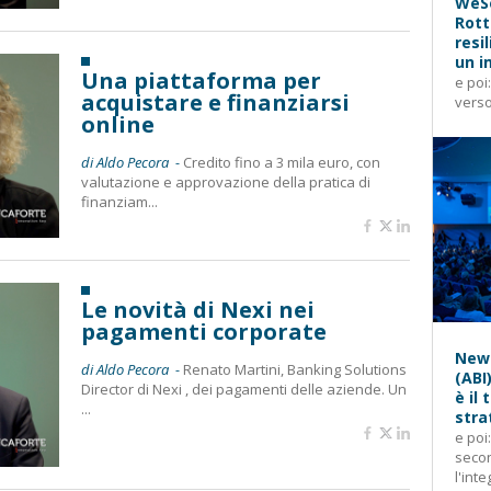
WeSe
Rott
resi
un i
Una piattaforma per
e poi
acquistare e finanziarsi
verso
online
di Aldo Pecora -
Credito fino a 3 mila euro, con
valutazione e approvazione della pratica di
finanziam...
Le novità di Nexi nei
pagamenti corporate
News
di Aldo Pecora -
Renato Martini, Banking Solutions
(ABI
Director di Nexi , dei pagamenti delle aziende. Un
è il
...
stra
e poi
secon
l'inte