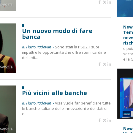
News
Un nuovo modo di fare
Temp
banca
news
risc
di Flavio Padovan -
Sono stati la PSD2, i suoi
e poi
impatti e le opportunità che offre i temi cardine
secon
dell'edi...
e la 
Più vicini alle banche
di Flavio Padovan -
Visa vuole far beneficiare tutte
le banche italiane delle innovazioni e dei dati di
c...
News