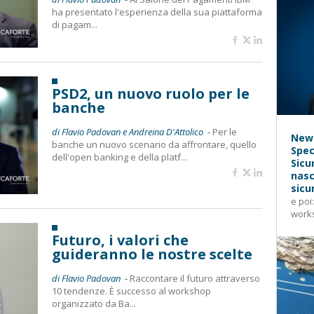
ha presentato l'esperienza della sua piattaforma
di pagam...
PSD2, un nuovo ruolo per le
banche
di Flavio Padovan e Andreina D'Attolico -
Per le
News
banche un nuovo scenario da affrontare, quello
Spec
dell'open banking e della platf...
Sicu
nasc
sicu
e poi
works
Futuro, i valori che
guideranno le nostre scelte
di Flavio Padovan -
Raccontare il futuro attraverso
10 tendenze. È successo al workshop
organizzato da Ba...