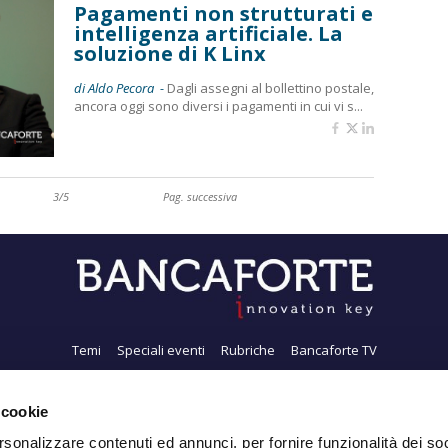
Pagamenti non strutturati e
intelligenza artificiale. La
soluzione di K Linx
di Aldo Pecora -
Dagli assegni al bollettino postale,
ancora oggi sono diversi i pagamenti in cui vi s...
3/5
Pag. successiva
Temi
Speciali eventi
Rubriche
Bancaforte TV
i siamo
Newsletter
FeedRSS
Pubblicità
Privacy
Contatti
Accessibil
 cookie
rsonalizzare contenuti ed annunci, per fornire funzionalità dei soc