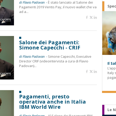
di Flavio Padovan -
È stato lanciato al Salone dei
Spec
Pagamenti 2019 Ventis Pay, il nuovo wallet che va
ad a...
Salone dei Pagamenti:
Simone Capecchi - CRIF
di Flavio Padovan -
Simone Capecchi, Executive
Director CRIF (videointervista a cura di Flavio
Il S
Padovan)...
L’app
Italy
paga
Pagamenti, presto
operativa anche in Italia
IBM World Wire
Le N
di Flavio Padovan -
Al Salone dei Pagamenti IBM