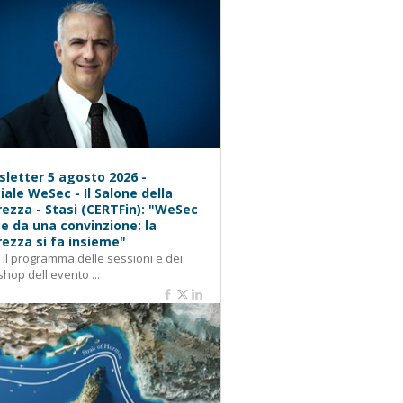
letter 5 agosto 2026 -
iale WeSec - Il Salone della
rezza - Stasi (CERTFin): "WeSec
e da una convinzione: la
rezza si fa insieme"
: il programma delle sessioni e dei
hop dell'evento ...