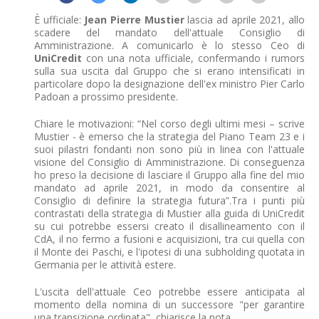
È ufficiale:
Jean Pierre Mustier
lascia ad aprile 2021, allo
scadere del mandato dell'attuale Consiglio di
Amministrazione. A comunicarlo è lo stesso Ceo di
UniCredit
con una nota ufficiale, confermando i rumors
sulla sua uscita dal Gruppo che si erano intensificati in
particolare dopo la designazione dell'ex ministro Pier Carlo
Padoan a prossimo presidente.
Chiare le motivazioni: “Nel corso degli ultimi mesi – scrive
Mustier - è emerso che la strategia del Piano Team 23 e i
suoi pilastri fondanti non sono più in linea con l'attuale
visione del Consiglio di Amministrazione. Di conseguenza
ho preso la decisione di lasciare il Gruppo alla fine del mio
mandato ad aprile 2021, in modo da consentire al
Consiglio di definire la strategia futura”.Tra i punti più
contrastati della strategia di Mustier alla guida di UniCredit
su cui potrebbe essersi creato il disallineamento con il
CdA, il no fermo a fusioni e acquisizioni, tra cui quella con
il Monte dei Paschi, e l'ipotesi di una subholding quotata in
Germania per le attività estere.
L'uscita dell'attuale Ceo potrebbe essere anticipata al
momento della nomina di un successore "per garantire
una transizione ordinata", chiarisce la nota.