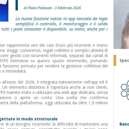
di Flavio Padovan - 3 Febbraio 2026
La nuova funzione nativa in app lanciata da Hype
semplifica il controllo, il monitoraggio e il saldo
 tutti i piani consumer è disponibile, su invito, anche per i
ise rappresenta uno dei casi d'uso più ricorrenti e meno
na. Viaggi, convivenze, regali collettivi o semplici attività di
re gestiti con strumenti informali, separati dai canali di
Spec
HYPE interviene su questo spazio intermedio, portando
na funzione pensata per rendere la gestione collettiva del
e e immediata.
a all'inizio del 2026, è integrata nativamente nell'app ed è
r. Un elemento distintivo è l'apertura anche ai non clienti,
E tramite invito e utilizzare una web app dedicata, senza
licazione o aprire un conto. Una scelta che conferma
erta della piattaforma, oggi utilizzata da oltre 1,9 milioni
gettato in modo strutturale
ne di un bisogno ricorrente: la difficoltà di mantenere una
Banc