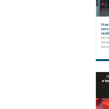
Stas
serv
resi
Nel m
mina
da un