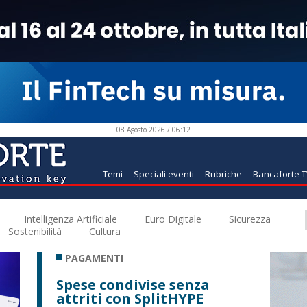
08 Agosto 2026 / 06:12
Temi
Speciali eventi
Rubriche
Bancaforte 
Intelligenza Artificiale
Euro Digitale
Sicurezza
Sostenibilità
Cultura
PAGAMENTI
Spese condivise senza
attriti con SplitHYPE