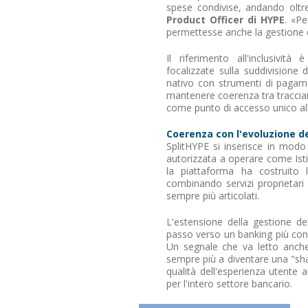
spese condivise, andando oltr
Product Officer di HYPE
. «Pe
permettesse anche la gestione d
Il riferimento all'inclusivit
focalizzate sulla suddivision
nativo con strumenti di pagame
mantenere coerenza tra tracciam
come punto di accesso unico all
Coerenza con l'evoluzione d
SplitHYPE si inserisce in mod
autorizzata a operare come Isti
la piattaforma ha costruito 
combinando servizi proprietari 
sempre più articolati.
L'estensione della gestione de
passo verso un banking più contes
Un segnale che va letto anche 
sempre più a diventare una "sha
qualità dell'esperienza utente
per l'intero settore bancario.