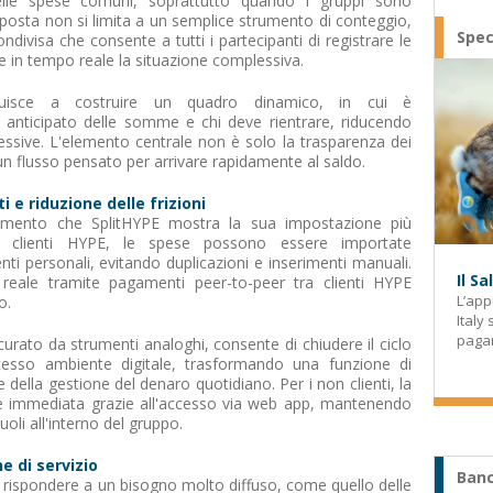
elle spese comuni, soprattutto quando i gruppi sono
posta non si limita a un semplice strumento di conteggio,
Spec
ivisa che consente a tutti i partecipanti di registrare le
e in tempo reale la situazione complessiva.
buisce a costruire un quadro dinamico, in cui è
 anticipato delle somme e chi deve rientrare, riducendo
cessive. L'elemento centrale non è solo la trasparenza dei
 un flusso pensato per arrivare rapidamente al saldo.
 e riduzione delle frizioni
lamento che SplitHYPE mostra la sua impostazione più
i clienti HYPE, le spese possono essere importate
nti personali, evitando duplicazioni e inserimenti manuali.
Il S
reale tramite pagamenti peer-to-peer tra clienti HYPE
L’app
o.
Italy
paga
rato da strumenti analoghi, consente di chiudere il ciclo
 stesso ambiente digitale, trasformando una funzione di
della gestione del denaro quotidiano. Per i non clienti, la
 e immediata grazie all'accesso via web app, mantenendo
uoli all'interno del gruppo.
e di servizio
Banc
rispondere a un bisogno molto diffuso, come quello delle