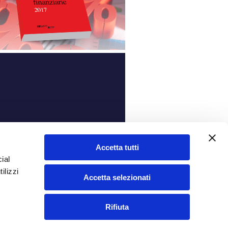
ità
Accetta tutti
ial
ilizzi
Accetta selezionati
Rifiuta