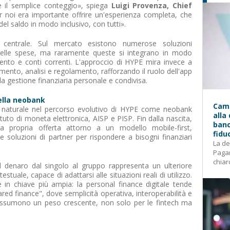
e il semplice conteggio», spiega
Luigi Provenza, Chief
r noi era importante offrire un'esperienza completa, che
el saldo in modo inclusivo, con tutti».
à è centrale. Sul mercato esistono numerose soluzioni
e delle spese, ma raramente queste si integrano in modo
nto e conti correnti. L'approccio di HYPE mira invece a
ento, analisi e regolamento, rafforzando il ruolo dell'app
a gestione finanziaria personale e condivisa.
ella neobank
Camp
o naturale nel percorso evolutivo di HYPE come neobank
alla
tuto di moneta elettronica, AISP e PISP. Fin dalla nascita,
banc
la propria offerta attorno a un modello mobile-first,
fidu
e soluzioni di partner per rispondere a bisogni finanziari
La de
Pagam
chiar
l denaro dal singolo al gruppo rappresenta un ulteriore
tuale, capace di adattarsi alle situazioni reali di utilizzo.
in chiave più ampia: la personal finance digitale tende
red finance", dove semplicità operativa, interoperabilità e
 assumono un peso crescente, non solo per le fintech ma