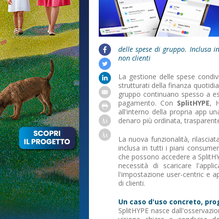
delle spese di gruppo. Inclusa in
non clienti
La gestione delle spese condiv
strutturati della finanza quotidia
gruppo continuano spesso a esse
pagamento. Con
SplitHYPE
, 
all'interno della propria app u
denaro più ordinata, trasparent
La nuova funzionalità, rilasciat
inclusa in tutti i piani consume
che possono accedere a SplitHYP
necessità di scaricare l'app
l'impostazione user-centric e ap
di clienti.
Un caso d'uso concreto, pro
SplitHYPE nasce dall'osservazio