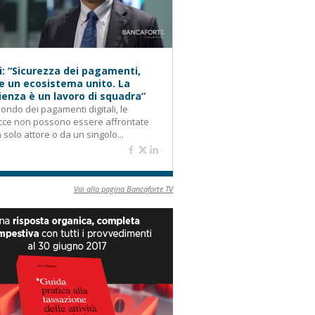
i: “Sicurezza dei pagamenti,
e un ecosistema unito. La
lienza è un lavoro di squadra”
ondo dei pagamenti digitali, le
cce non possono essere affrontate
 solo attore o da un singolo...
Vai alla pagina Bancaforte TV