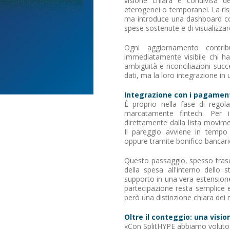
visione chiara e condivisa d
eterogenei o temporanei. La ris
ma introduce una dashboard cond
spese sostenute e di visualizzar
Ogni aggiornamento contri
immediatamente visibile chi ha
ambiguità e riconciliazioni suc
dati, ma la loro integrazione in
Integrazione con i pagamenti
È proprio nella fase di rego
marcatamente fintech. Per 
direttamente dalla lista movime
Il pareggio avviene in tempo 
oppure tramite bonifico bancari
Questo passaggio, spesso trascu
della spesa all'interno dello
supporto in una vera estensione 
partecipazione resta semplice
però una distinzione chiara dei r
Oltre il conteggio: una vision
«Con SplitHYPE abbiamo voluto 