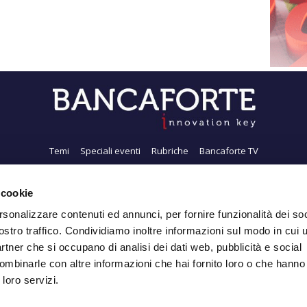
Temi
Speciali eventi
Rubriche
Bancaforte TV
i siamo
Newsletter
FeedRSS
Pubblicità
Privacy
Contatti
Accessibil
 cookie
rsonalizzare contenuti ed annunci, per fornire funzionalità dei soc
ostro traffico. Condividiamo inoltre informazioni sul modo in cui ut
Iscriviti alla Newsletter
partner che si occupano di analisi dei dati web, pubblicità e social
ombinarle con altre informazioni che hai fornito loro o che hanno
 loro servizi.