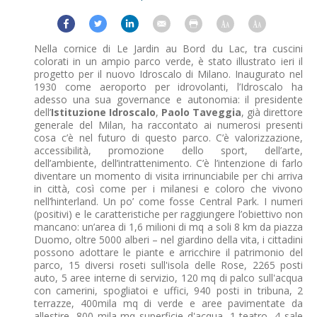
Nella cornice di Le Jardin au Bord du Lac, tra cuscini
colorati in un ampio parco verde, è stato illustrato ieri il
progetto per il nuovo Idroscalo di Milano. Inaugurato nel
1930 come aeroporto per idrovolanti, l’Idroscalo ha
adesso una sua governance e autonomia: il presidente
dell’
Istituzione Idroscalo
,
Paolo Taveggia
, già direttore
generale del Milan, ha raccontato ai numerosi presenti
cosa c’è nel futuro di questo parco. C’è valorizzazione,
accessibilità, promozione dello sport, dell’arte,
dell’ambiente, dell’intrattenimento. C’è l’intenzione di farlo
diventare un momento di visita irrinunciabile per chi arriva
in città, così come per i milanesi e coloro che vivono
nell’hinterland. Un po’ come fosse Central Park. I numeri
(positivi) e le caratteristiche per raggiungere l’obiettivo non
mancano: un’area di 1,6 milioni di mq a soli 8 km da piazza
Duomo, oltre 5000 alberi – nel giardino della vita, i cittadini
possono adottare le piante e arricchire il patrimonio del
parco, 15 diversi roseti sull'isola delle Rose, 2265 posti
auto, 5 aree interne di servizio, 120 mq di palco sull'acqua
con camerini, spogliatoi e uffici, 940 posti in tribuna, 2
terrazze, 400mila mq di verde e aree pavimentate da
allestire, 800 mila mq superficie d'acqua, 1 teatro, 4 sale