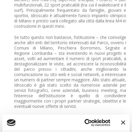
multifunzionali, 22 sport praticabili (tra cui il wakeboard e il
surf). Principalmente frequentato da famiglie, giovani e
sportivi, Idroscalo è attualmente l’unico impianto olimpico
di Milano e presto sarà collegato alla città dalla linea M4 in
costruzione in questi mesi.
Se tutto questo non bastasse, l’istituzione – che coinvolge
anche altri enti del territorio interessati dal Parco, ovvero i
Comuni di Milano, Peschiera Borromeo, Segrate e
Regione Lombardia – sta investendo in nuovi progetti e
asset, volti ad aumentare il numero di sport praticabili, a
destagionalizzare le visite, ad accrescere la riconoscibilità
del parco presso i cittadini, anche migliorando la
comunicazione su sito web e social network, a interessare
un numero di partner sempre maggiore. Allo stato attuale,
Idroscalo è già stato scelto da numerose aziende per
servizi fotografici, cene aziendali, business meeting, ma
l’interesse dell’Istituzione è quello di condividere
maggiormente con i propri partner strategie, obiettivi e le
eventuali nuove offerte di servizi.
Tra i partner già esistenti anche
Fondazione Banca del
Monte di Lombardia
, che ha permesso la creazione e
messa in posa di una serie di sculture che costeggiano per