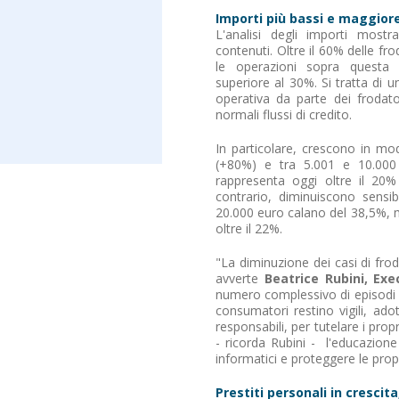
Importi più bassi e maggior
L'analisi degli importi mos
contenuti. Oltre il 60% delle fro
le operazioni sopra questa 
superiore al 30%. Si tratta di 
operativa da parte dei frodator
normali flussi di credito.
In particolare, crescono in mo
(+80%) e tra 5.001 e 10.000
rappresenta oggi oltre il 20%
contrario, diminuiscono sensib
20.000 euro calano del 38,5%, 
oltre il 22%.
"La diminuzione dei casi di fro
avverte
Beatrice Rubini, Exe
numero complessivo di episodi 
consumatori restino vigili, ad
responsabili, per tutelare i pro
- ricorda Rubini - l'educazione
informatici e proteggere le propr
Prestiti personali in crescit