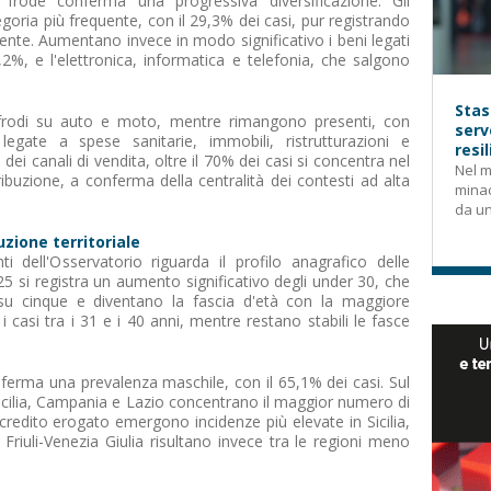
 frode conferma una progressiva diversificazione. Gli
goria più frequente, con il 29,3% dei casi, pur registrando
dente. Aumentano invece in modo significativo i beni legati
2%, e l'elettronica, informatica e telefonia, che salgono
Stas
le frodi su auto e moto, mentre rimangono presenti, con
serv
egate a spese sanitarie, immobili, ristrutturazioni e
resi
ei canali di vendita, oltre il 70% dei casi si concentra nel
Nel m
buzione, a conferma della centralità dei contesti ad alta
mina
da un
buzione territoriale
ti dell'Osservatorio riguarda il profilo anagrafico delle
5 si registra un aumento significativo degli under 30, che
su cinque e diventano la fascia d'età con la maggiore
 casi tra i 31 e i 40 anni, mentre restano stabili le fasce
ferma una prevalenza maschile, con il 65,1% dei casi. Sul
icilia, Campania e Lazio concentrano il maggior numero di
 credito erogato emergono incidenze più elevate in Sicilia,
riuli-Venezia Giulia risultano invece tra le regioni meno