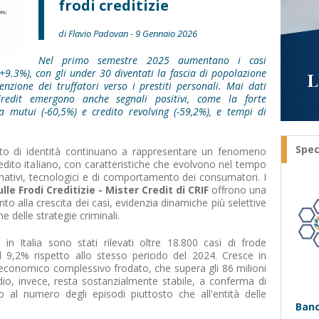
frodi creditizie
di Flavio Padovan - 9 Gennaio 2026
Nel primo semestre 2025 aumentano i casi
(+9.3%), con gli under 30 diventati la fascia di popolazione
nzione dei truffatori verso i prestiti personali. Mai dati
 Credit emergono anche segnali positivi, come la forte
a mutui (-60,5%) e credito revolving (-59,2%), e tempi di
Spec
furto di identità continuano a rappresentare un fenomeno
redito italiano, con caratteristiche che evolvono nel tempo
mativi, tecnologici e di comportamento dei consumatori. I
le Frodi Creditizie - Mister Credit di CRIF
offrono una
to alla crescita dei casi, evidenzia dinamiche più selettive
 delle strategie criminali.
n Italia sono stati rilevati oltre 18.800 casi di frode
l 9,2% rispetto allo stesso periodo del 2024. Cresce in
 economico complessivo frodato, che supera gli 86 milioni
io, invece, resta sostanzialmente stabile, a conferma di
o al numero degli episodi piuttosto che all'entità delle
Banc