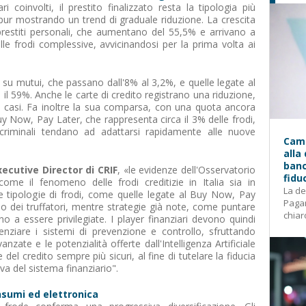
ri coinvolti, il prestito finalizzato resta la tipologia più
 pur mostrando un trend di graduale riduzione. La crescita
prestiti personali, che aumentano del 55,5% e arrivano a
lle frodi complessive, avvicinandosi per la prima volta ai
i su mutui, che passano dall'8% al 3,2%, e quelle legate al
re il 59%. Anche le carte di credito registrano una riduzione,
i casi. Fa inoltre la sua comparsa, con una quota ancora
uy Now, Pay Later, che rappresenta circa il 3% delle frodi,
riminali tendano ad adattarsi rapidamente alle nuove
Camp
alla
banc
ecutive Director di CRIF
, «le evidenze dell'Osservatorio
fidu
ome il fenomeno delle frodi creditizie in Italia sia in
La de
 tipologie di frodi, come quelle legate al Buy Now, Pay
Pagam
o dei truffatori, mentre strategie già note, come puntare
chiar
no a essere privilegiate. I player finanziari devono quindi
enziare i sistemi di prevenzione e controllo, sfruttando
anzate e le potenzialità offerte dall'Intelligenza Artificiale
 del credito sempre più sicuri, al fine di tutelare la fiducia
iva del sistema finanziario".
nsumi ed elettronica