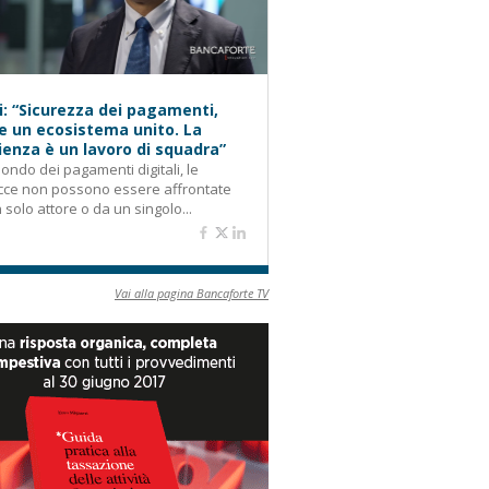
i: “Sicurezza dei pagamenti,
e un ecosistema unito. La
lienza è un lavoro di squadra”
ondo dei pagamenti digitali, le
cce non possono essere affrontate
 solo attore o da un singolo...
Vai alla pagina Bancaforte TV