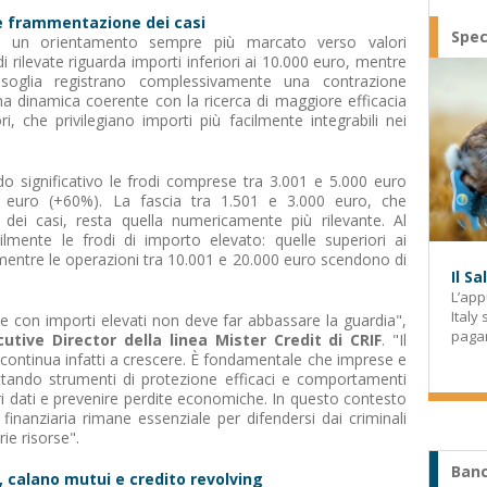
e frammentazione dei casi
Spec
tra un orientamento sempre più marcato verso valori
di rilevate riguarda importi inferiori ai 10.000 euro, mentre
soglia registrano complessivamente una contrazione
una dinamica coerente con la ricerca di maggiore efficacia
i, che privilegiano importi più facilmente integrabili nei
do significativo le frodi comprese tra 3.001 e 5.000 euro
 euro (+60%). La fascia tra 1.501 e 3.000 euro, che
 dei casi, resta quella numericamente più rilevante. Al
ilmente le frodi di importo elevato: quelle superiori ai
mentre le operazioni tra 10.001 e 20.000 euro scendono di
Il S
L’app
Italy
de con importi elevati non deve far abbassare la guardia",
paga
cutive Director della linea Mister Credit di CRIF
. "Il
continua infatti a crescere. È fondamentale che imprese e
ottando strumenti di protezione efficaci e comportamenti
pri dati e prevenire perdite economiche. In questo contesto
 finanziaria rimane essenziale per difendersi dai criminali
ie risorse".
Banc
a, calano mutui e credito revolving