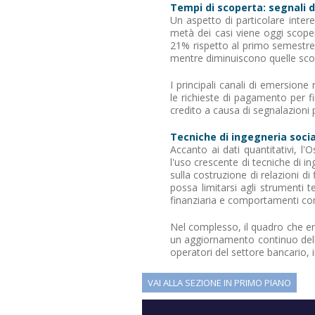
Tempi di scoperta: segnali 
Un aspetto di particolare intere
metà dei casi viene oggi scopert
21% rispetto al primo semestre
mentre diminuiscono quelle scope
I principali canali di emersione r
le richieste di pagamento per f
credito a causa di segnalazioni 
Tecniche di ingegneria soci
Accanto ai dati quantitativi, l
l'uso crescente di tecniche di i
sulla costruzione di relazioni 
possa limitarsi agli strumenti
finanziaria e comportamenti co
Nel complesso, il quadro che e
un aggiornamento continuo delle
operatori del settore bancario, 
VAI ALLA SEZIONE IN PRIMO PIANO