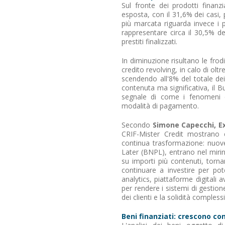
Sul fronte dei prodotti finanzia
esposta, con il 31,6% dei casi,
più marcata riguarda invece i 
rappresentare circa il 30,5% de
prestiti finalizzati.
In diminuzione risultano le frod
credito revolving, in calo di olt
scendendo all'8% del totale de
contenuta ma significativa, il B
segnale di come i fenomeni c
modalità di pagamento.
Secondo
Simone Capecchi, Ex
CRIF-Mister Credit mostrano c
continua trasformazione: nuove
Later (BNPL), entrano nel mirin
su importi più contenuti, torna
continuare a investire per pot
analytics, piattaforme digitali av
per rendere i sistemi di gestione
dei clienti e la solidità compless
Beni finanziati: crescono co