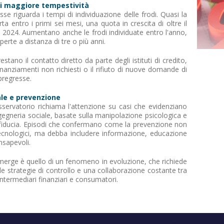
di maggiore tempestività
sse riguarda i tempi di individuazione delle frodi. Quasi la
a entro i primi sei mesi, una quota in crescita di oltre il
 2024. Aumentano anche le frodi individuate entro l'anno,
rte a distanza di tre o più anni.
estano il contatto diretto da parte degli istituti di credito,
inanziamenti non richiesti o il rifiuto di nuove domande di
pregresse.
ale e prevenzione
'Osservatorio richiama l'attenzione su casi che evidenziano
ngegneria sociale, basate sulla manipolazione psicologica e
di fiducia. Episodi che confermano come la prevenzione non
 tecnologici, ma debba includere informazione, educazione
nsapevoli.
merge è quello di un fenomeno in evoluzione, che richiede
 strategie di controllo e una collaborazione costante tra
intermediari finanziari e consumatori.