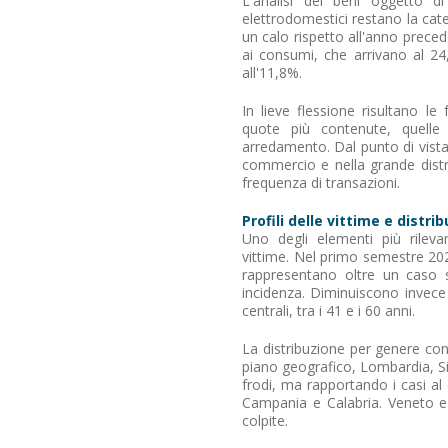
L'analisi dei beni oggetto di
elettrodomestici restano la cate
un calo rispetto all'anno prece
ai consumi, che arrivano al 24,
all'11,8%.
In lieve flessione risultano 
quote più contenute, quelle l
arredamento. Dal punto di vista d
commercio e nella grande distri
frequenza di transazioni.
Profili delle vittime e distri
Uno degli elementi più rilevan
vittime. Nel primo semestre 202
rappresentano oltre un caso 
incidenza. Diminuiscono invece i
centrali, tra i 41 e i 60 anni.
La distribuzione per genere con
piano geografico, Lombardia, S
frodi, ma rapportando i casi al
Campania e Calabria. Veneto e F
colpite.