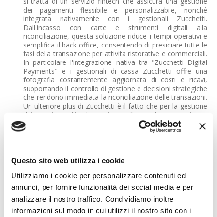
si tratta di un servizio fintech che assicura una gestione
dei pagamenti flessibile e personalizzabile, nonché
integrata nativamente con i gestionali Zucchetti.
Dall'incasso con carte e strumenti digitali alla
riconciliazione, questa soluzione riduce i tempi operativi e
semplifica il back office, consentendo di presidiare tutte le
fasi della transazione per attività ristorative e commerciali.
In particolare l'integrazione nativa tra "Zucchetti Digital
Payments" e i gestionali di cassa Zucchetti offre una
fotografia costantemente aggiornata di costi e ricavi,
supportando il controllo di gestione e decisioni strategiche
che rendono immediata la riconciliazione delle transazioni.
Un ulteriore plus di Zucchetti è il fatto che per la gestione
dei punti vendita la nostra software house mette a
disposizione sistemi POS di ultima generazione che
consentono agli esercenti di abilitare non solo i pagamenti
elettronici tradizionali, ma anche modalità innovative
come Satispay o la gestione dei buoni pasto elettronici dei
principali operatori, senza dover gestire più dispositivi. I
Questo sito web utilizza i cookie
clienti si trovano, quindi, soluzioni digitali già pronte
all'utilizzo con il vantaggio di interfacciarsi con un unico
Utilizziamo i cookie per personalizzare contenuti ed
fornitore per tutte le loro necessità applicative e di
annunci, per fornire funzionalità dei social media e per
infrastruttura IT.
analizzare il nostro traffico. Condividiamo inoltre
informazioni sul modo in cui utilizzi il nostro sito con i