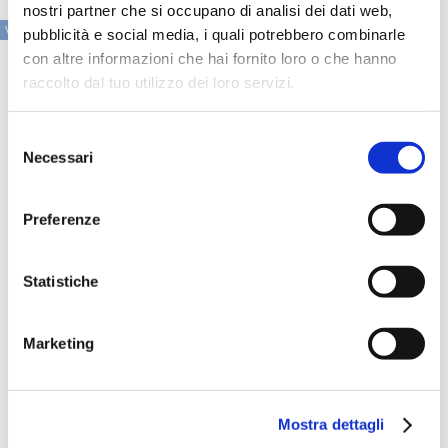
nostri partner che si occupano di analisi dei dati web,
VAI ALLA SEZIONE IN PRIMO PIANO
pubblicità e social media, i quali potrebbero combinarle
con altre informazioni che hai fornito loro o che hanno
raccolto dal tuo utilizzo dei loro servizi.
Selezione
Necessari
del
consenso
Preferenze
Statistiche
Speciali eventi
Marketing
Mostra dettagli