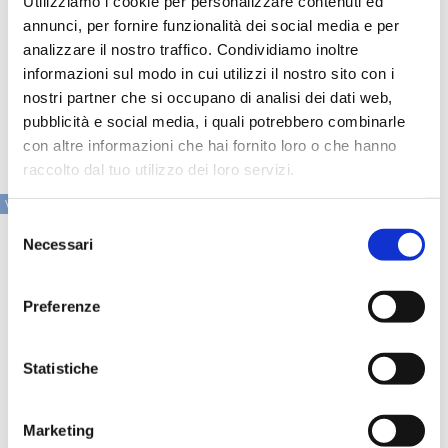
Utilizziamo i cookie per personalizzare contenuti ed
all'espansione senza freni del passato, ma una ripartenza
annunci, per fornire funzionalità dei social media e per
graduale, sostenuta da condizioni finanziarie più
favorevoli, da famiglie più consapevoli e da un sistema
analizzare il nostro traffico. Condividiamo inoltre
bancario orientato a preservare l'equilibrio tra crescita e
informazioni sul modo in cui utilizzi il nostro sito con i
controllo del rischio.
nostri partner che si occupano di analisi dei dati web,
pubblicità e social media, i quali potrebbero combinarle
con altre informazioni che hai fornito loro o che hanno
raccolto dal tuo utilizzo dei loro servizi.
VAI ALLA SEZIONE IN PRIMO PIANO
Selezione
Necessari
del
consenso
Preferenze
Statistiche
Marketing