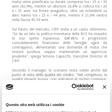
mutui viene pianificata su durate comprese tra i 25 e i 30
anni (42,4%), mentre un ulteriore 20,8% si colloca tra i 20
e i 25 anni. Sul fronte anagrafico, oltre sei richiedenti su
dieci hanno tra i 25 e i 44 anni, mentre il 21,6% rientra
nella fascia 45-54 anni.
Sul futuro del mercato, CRIF invita a un cauto ottimismo.
"Se da un lato la politica monetaria della BCE ha esaurito
la sua spinta espansiva, dall'altro il progressivo
consolidamento finanziario delle famiglie agirà da
contrappeso, alimentando una domanda di mutui che
resterà positiva, seppur mantenendo un approccio
prudente", spiega Simone Capecchi, Executive Director di
CRIF.
Secondo il manager, lo scenario resta solido anche dal
punto di vista della qualità del credito: "Nel complesso, la
qualità rimarrà buona, con indicatori di rischio contenuti.
La resilienza del sistema creditizio si conferma un pilastro
fondamentale per la tenuta del sistema Paese, capace di
bilanciare la ripresa della domanda con una rigorosa
gestione dei profili di rischio".
Questo sito web utilizza i cookie
Nel complesso, il 2025 sembra quindi segnare un
passaggio chiave per il credito immobiliare: non un ritorno