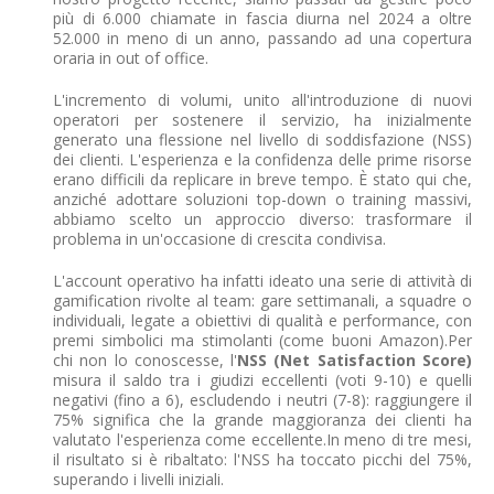
più di 6.000 chiamate in fascia diurna nel 2024 a oltre
52.000 in meno di un anno, passando ad una copertura
oraria in out of office.
L'incremento di volumi, unito all'introduzione di nuovi
operatori per sostenere il servizio, ha inizialmente
generato una flessione nel livello di soddisfazione (NSS)
dei clienti. L'esperienza e la confidenza delle prime risorse
erano difficili da replicare in breve tempo. È stato qui che,
anziché adottare soluzioni top-down o training massivi,
abbiamo scelto un approccio diverso: trasformare il
problema in un'occasione di crescita condivisa.
L'account operativo ha infatti ideato una serie di attività di
gamification rivolte al team: gare settimanali, a squadre o
individuali, legate a obiettivi di qualità e performance, con
premi simbolici ma stimolanti (come buoni Amazon).Per
chi non lo conoscesse, l'
NSS (Net Satisfaction Score)
misura il saldo tra i giudizi eccellenti (voti 9-10) e quelli
negativi (fino a 6), escludendo i neutri (7-8): raggiungere il
75% significa che la grande maggioranza dei clienti ha
valutato l'esperienza come eccellente.In meno di tre mesi,
il risultato si è ribaltato: l'NSS ha toccato picchi del 75%,
superando i livelli iniziali.