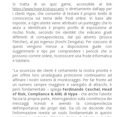
Si tratta di un quiz game, accessibile al link
https://www.hype.it/stopscam/
o direttamente dall’app per
i clienti Hype, che consente di testare il proprio livello di
conoscenza sul tema delle frodi online. In base alle
risposte, a ogni utente viene attribuito un punteggio che lo
aiuta a identificare il proprio profilo di esposizione al
rischio frode, secondo tre identikit che indicano gradi
differenti di consapevolezza, dal più attento (Jessica
Fletcher), al più ingenuo (Koichi Zenigata). Per ciascuno di
questi vengono messe a disposizione guide con
suggerimenti e tips per comprendere i pericoli che si
possono correre online, riconoscere una frode informatica
e tutelarsi.
“La sicurezza dei clienti è certamente la nostra priorità e
per offrire loro un’adeguata protezione continuiamo ad
affinare i nostri sistemi di monitoraggio. Per far fronte ad
un numero sempre maggiore e variegato di attacchi, è
però fondamentale – spiega
Ferdinando Ceschel, Head
of Risk, Compliance & AML di Hype
- che anche l'utente
faccia la propria parte, interrogandosi sulla correttezza dei
messaggi ricevuti e avendo la consapevolezza
dell'importanza dei propri dati. Da ciò ne discende che
l'informazione riveste un ruolo fondamentale in questo