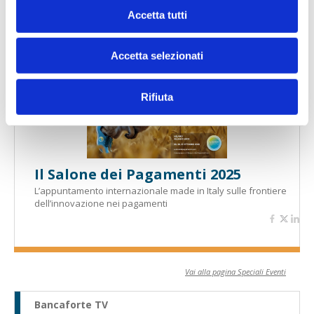
Banche per l'inclusione
Accetta tutti
Accetta selezionati
Speciali eventi
Rifiuta
Il Salone dei Pagamenti 2025
L’appuntamento internazionale made in Italy sulle frontiere
dell’innovazione nei pagamenti
Vai alla pagina Speciali Eventi
Bancaforte TV