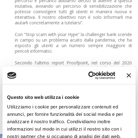
percorso e pertanto abbiamo deciso di aderire a questa
iniziativa, avviando un percorso di sensibilizzazione che
potesse coinvolgere tutti gli utenti in maniera nuova e
interattiva. Il nostro obiettivo non è solo informarli ma
aiutarli concretamente a tutelarsi”.
Con “Stop scam with your Hype” la challenger bank scende
in campo su un problema acuito dalla pandemia, che ha
esposto gli utenti a un numero sempre maggiore di
pericoli informatici.
Secondo l'ultimo report Proofpoint, nel corso del 2020
sono stati rilevati oltre 48 milioni di e-mail di frode, in forte
crescita rispetto al 2019. Inoltre, tra gennaio e giugno
2021 gli attacchi di smishing (frodi via SMS) sono
aumentati del 700% rispetto ai 6 mesi precedenti, con 1
attacco su 5 legato a servizi bancari e finanziari. Di qui
l’importanza di informare e fare educazione, perché
Questo sito web utilizza i cookie
l'affinamento delle tecniche delle cyber truffe le ha rese
Utilizziamo i cookie per personalizzare contenuti ed
spesso difficilmente individuabili a prima vista anche da
utenti più giovani ed evoluti.
annunci, per fornire funzionalità dei social media e per
analizzare il nostro traffico. Condividiamo inoltre
informazioni sul modo in cui utilizzi il nostro sito con i
nostri partner che si occupano di analisi dei dati web,
VAI ALLA SEZIONE IN PRIMO PIANO