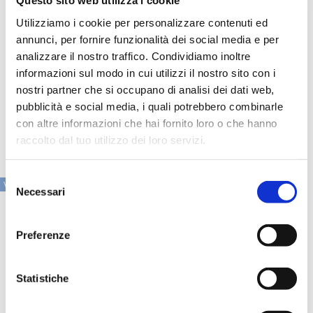
Questo sito web utilizza i cookie
complementari che, se messe a sistema in maniera
strutturata e tecnologicamente evoluta, portano uno
Utilizziamo i cookie per personalizzare contenuti ed
straordinario beneficio all’azienda che li implementa, sia
annunci, per fornire funzionalità dei social media e per
sul fronte dell’automazione dei flussi (evitando scoperti o
altre situazioni critiche), sia per la riduzione dell’impatto di
analizzare il nostro traffico. Condividiamo inoltre
queste operazioni sulle attività degli uffici amministrativi e
informazioni sul modo in cui utilizzi il nostro sito con i
finanziari.
nostri partner che si occupano di analisi dei dati web,
Per scoprire tutte le opportunità di ottimizzazione dei
pubblicità e social media, i quali potrebbero combinarle
flussi di pagamento a disposizione delle aziende e gli uses
con altre informazioni che hai fornito loro o che hanno
cases specifici, si veda
qui
.
raccolto dal tuo utilizzo dei loro servizi.
Selezione
VAI ALLA SEZIONE IN PRIMO PIANO
Necessari
del
consenso
Preferenze
Statistiche