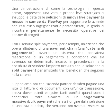
Una dimostrazione di come la tecnologia, in questo
senso, rappresenti una vera e propria leva strategica di
sviluppo, è data dalle
soluzioni di innovative payments
messe in campo
da
FlowPay
per supportare le aziende
con casi d’uso ingegnerizzati e personalizzati, in grado di
incontrare perfettamente le necessità operative dei
partner di progetto.
Con il servizio split payments, per esempio, un’azienda che
opera all’interno di una
payment chain
(una “
catena di
pagamento
”, ovvero un sistema che concatena
l’esecuzione di un pagamento a condizione che sia
avvenuto un determinato incasso in precedenza)
ha la
possibilità di scindere l’importo ricevuto con la soluzione di
split payment
per smistarlo tra i beneficiari che seguono
nella catena.
Supponiamo poi che l’azienda partner desideri pagare una
lista di fatture o di documenti con un’unica transazione,
senza dover quindi eseguire tanti bonifici quanti sono i
beneficiari. Potrà avvalersi di un
pagamento
massivo
(
bulk payment
) che avrà origine dalla selezione
di una lista di debiti, che verranno poi riversati
account to