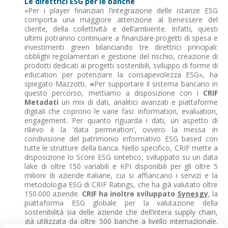
Le direttrici ESG per le banche
«Per i player finanziari l’integrazione delle istanze ESG
comporta una maggiore attenzione al benessere del
cliente, della collettività e dell’ambiente. Infatti, questi
ultimi potranno continuare a finanziare progetti di spesa e
investimenti green bilanciando tre direttrici principali:
obblighi regolamentari e gestione del rischio, creazione di
prodotti dedicati ai progetti sostenibili, sviluppo di forme di
education per potenziare la consapevolezza ESG», ha
spiegato Mazzotti
. «
Per supportare il sistema bancario in
questo percorso, mettiamo a disposizione con i
CRIF
Metadati
un mix di dati, analitici avanzati e piattaforme
digitali che coprono le varie fasi: information, evaluation,
engagement. Per quanto riguarda i dati, un aspetto di
rilievo è la ’data permeation’, ovvero la messa in
condivisione del patrimonio informativo ESG based con
tutte le strutture della banca. Nello specifico, CRIF mette a
disposizione lo Score ESG sintetico, sviluppato su un data
lake di oltre 150 variabili e KPI disponibili per gli oltre 5
milioni di aziende italiane, cui si affiancano i servizi e la
metodologia ESG di CRIF Ratings, che ha già valutato oltre
150.000 aziende.
CRIF ha inoltre sviluppato
Synesgy
, la
piattaforma ESG globale per la valutazione della
sostenibilità sia delle aziende che dell’intera supply chain,
già utilizzata da oltre 500 banche a livello internazionale.