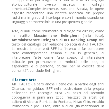
storico-culturale diverso rispetto ai colleghi
americani.Complessivamente, sostiene Alicata, le opere
esposte raccontano una identità ancorata alle proprie
radici ma in grado di interloquire con il mondo usando un
linguaggio comprensibile in una prospettiva globale.
Arte, quindi, come strumento di dialogo tra culture, come
ha scritto
Massimiliano Belingheri
(nella foto),
Amministratore Delegato di BFF Banking Group
nel
testo del catalogo per l’edizione polacca di ART FACTOR.
La mostra itinerante di BFF ha l’intento di far conoscere
l’arte contemporanea italiana e, più in generale, di
interpretare l’arte come “uno spazio di interazione
culturale per promuovere la mobilità delle idee, di
esperienze e di persone, cruciali per la crescita delle
comunità”, conclude Belingheri.
Il fattore Arte
ART FACTOR è però anche il gene che, a partire dagli anni
Ottanta, ha guidato BFF nella costruzione della propria
collezione che raccoglie circa 250 pezzi dal secondo
dopoguerra ai primi anni 2000, realizzati da artisti del
calibro di Alberto Burri, Lucio Fontana, Hsiao Chin, Arnaldo
Pomodoro e Joe Tilson, oltre a quelli già menzionati. In