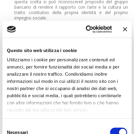
questa scelta si può riconoscereil proposito del gruppo
bancario di rendere il rapporto con l’arte e la cultura un
tratto costitutivo della propria identità e del proprio
impegno sociale.
Questa visione si ritrova pienamente nel progetto
espositivo, come conferma Maria Alicata: “Questa
iniziativa è un esempio virtuoso di come sia possibile
conciliare spirito imprenditoriale e impegno per l’arte, in un
Questo sito web utilizza i cookie
momento storico in cui il ruolo delle imprese è diventato
cruciale nello sviluppo di progetti culturali e nella
Utilizziamo i cookie per personalizzare contenuti ed
promozione dell’arte come patrimonio comune. ART
FACTOR racchiude il desiderio di essere attivi protagonisti
annunci, per fornire funzionalità dei social media e per
in quelle iniziative che generano valore per la società,
analizzare il nostro traffico. Condividiamo inoltre
esattamente come nel caso degli artisti rappresentati in
informazioni sul modo in cui utilizzi il nostro sito con i
questa mostra”.
nostri partner che si occupano di analisi dei dati web,
L’itinerario europeo della mostra si concluderà a “Casa
pubblicità e social media, i quali potrebbero combinarle
BFF”, la nuova sede del Gruppo a Milano, dove sarà
con altre informazioni che hai fornito loro o che hanno
allestito uno spazio museale permanente aperto al
raccolto dal tuo utilizzo dei loro servizi.
pubblico.
Selezione
Necessari
del