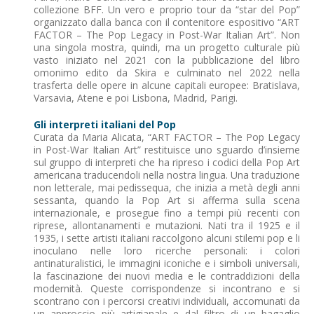
collezione BFF. Un vero e proprio tour da “star del Pop”
organizzato dalla banca con il contenitore espositivo “ART
FACTOR – The Pop Legacy in Post-War Italian Art”. Non
una singola mostra, quindi, ma un progetto culturale più
vasto iniziato nel 2021 con la pubblicazione del libro
omonimo edito da Skira e culminato nel 2022 nella
trasferta delle opere in alcune capitali europee: Bratislava,
Varsavia, Atene e poi Lisbona, Madrid, Parigi.
Gli interpreti italiani del Pop
Curata da Maria Alicata, “ART FACTOR – The Pop Legacy
in Post-War Italian Art” restituisce uno sguardo d’insieme
sul gruppo di interpreti che ha ripreso i codici della Pop Art
americana traducendoli nella nostra lingua. Una traduzione
non letterale, mai pedissequa, che inizia a metà degli anni
sessanta, quando la Pop Art si afferma sulla scena
internazionale, e prosegue fino a tempi più recenti con
riprese, allontanamenti e mutazioni. Nati tra il 1925 e il
1935, i sette artisti italiani raccolgono alcuni stilemi pop e li
inoculano nelle loro ricerche personali: i colori
antinaturalistici, le immagini iconiche e i simboli universali,
la fascinazione dei nuovi media e le contraddizioni della
modernità. Queste corrispondenze si incontrano e si
scontrano con i percorsi creativi individuali, accomunati da
un approccio più artigianale e dal filtro di un bagaglio