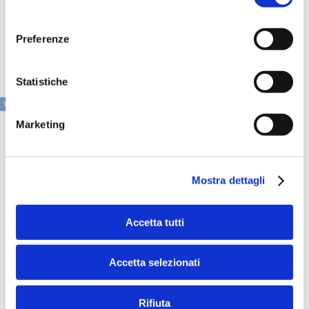
consenso
Qui per effettuare il tour virtuale dell’edizione slovacca di
ART FACTOR alla Zoya Gallery di Bratislava:
Preferenze
https://bit.ly/3TNgBH4
Statistiche
VAI ALLA SEZIONE IN PRIMO PIANO
Marketing
Mostra dettagli
Accetta tutti
Accetta selezionati
Rifiuta