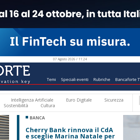
07 Agosto 2026 / 11:24
Temi
Speciali eventi
Rubriche
Bancaforte 
Intelligenza Artificiale
Euro Digitale
Sicurezza
Sostenibilità
Cultura
BANCA
Cherry Bank rinnova il CdA
e sceglie Marina Natale per