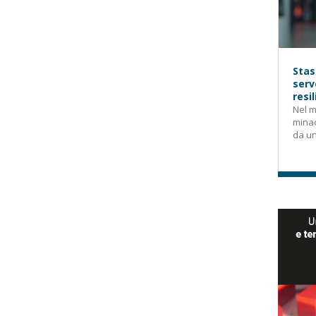
Stas
serv
resi
Nel m
mina
da un