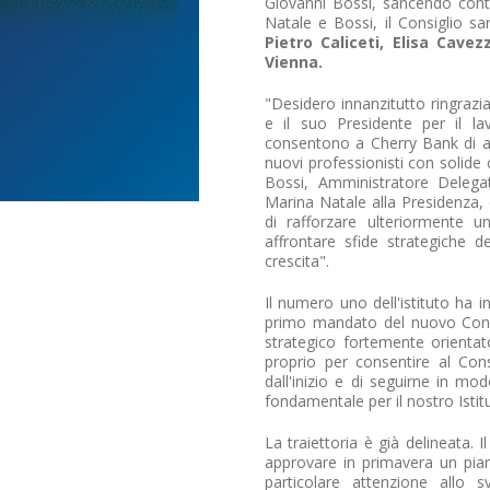
Giovanni Bossi, sancendo conti
Natale e Bossi, il Consiglio 
Pietro Caliceti,
Elisa Cavezz
Vienna.
"Desidero innanzitutto ringraz
e il suo Presidente per il l
consentono a Cherry Bank di av
nuovi professionisti con solid
Bossi, Amministratore Delega
Marina Natale alla Presidenza, 
di rafforzare ulteriormente 
affrontare sfide strategiche d
crescita".
Il numero uno dell'istituto ha i
primo mandato del nuovo Consig
strategico fortemente orientat
proprio per consentire al Cons
dall'inizio e di seguirne in mo
fondamentale per il nostro Istit
La traiettoria è già delineata.
approvare in primavera un pian
particolare attenzione all