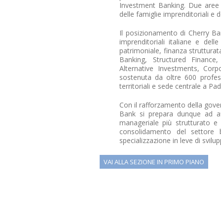
Investment Banking. Due aree c
delle famiglie imprenditoriali e 
Il posizionamento di Cherry Bank
imprenditoriali italiane e de
patrimoniale, finanza struttura
Banking, Structured Finance,
Alternative Investments, Corp
sostenuta da oltre 600 professi
territoriali e sede centrale a Pa
Con il rafforzamento della gov
Bank si prepara dunque ad aff
manageriale più strutturato e
consolidamento del settore 
specializzazione in leve di svilup
VAI ALLA SEZIONE IN PRIMO PIANO