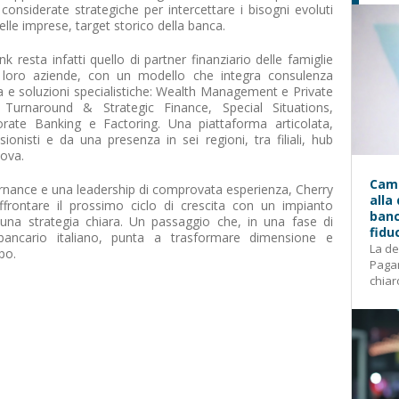
onsiderate strategiche per intercettare i bisogni evoluti
delle imprese, target storico della banca.
 resta infatti quello di partner finanziario delle famiglie
lle loro aziende, con un modello che integra consulenza
ta e soluzioni specialistiche: Wealth Management e Private
 Turnaround & Strategic Finance, Special Situations,
orate Banking e Factoring. Una piattaforma articolata,
onisti e da una presenza in sei regioni, tra filiali, hub
dova.
Camp
ernance e una leadership di comprovata esperienza, Cherry
alla
rontare il prossimo ciclo di crescita con un impianto
banc
 una strategia chiara. Un passaggio che, in una fase di
fidu
bancario italiano, punta a trasformare dimensione e
La de
po.
Pagam
chiar