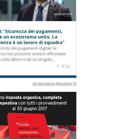
i: “Sicurezza dei pagamenti,
e un ecosistema unito. La
lienza è un lavoro di squadra”
ondo dei pagamenti digitali, le
cce non possono essere affrontate
 solo attore o da un singolo...
Vai alla pagina Bancaforte TV