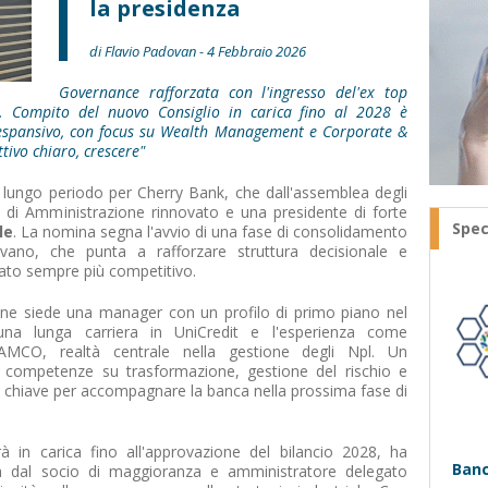
la presidenza
di Flavio Padovan - 4 Febbraio 2026
Governance rafforzata con l'ingresso del'ex top
 Compito del nuovo Consiglio in carica fino al 2028 è
 espansivo, con focus su Wealth Management e Corporate &
ttivo chiaro, crescere"
lungo periodo per Cherry Bank, che dall'assemblea degli
o di Amministrazione rinnovato e una presidente di forte
Spec
le
. La nomina segna l'avvio di una fase di consolidamento
ovano, che punta a rafforzare struttura decisionale e
cato sempre più competitivo.
ine siede una manager con un profilo di primo piano nel
: una lunga carriera in UniCredit e l'esperienza come
AMCO, realtà centrale nella gestione degli Npl. Un
 competenze su trasformazione, gestione del rischio e
 chiave per accompagnare la banca nella prossima fase di
à in carica fino all'approvazione del bilancio 2028, ha
Banc
ta dal socio di maggioranza e amministratore delegato