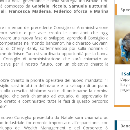
nuità nella governance e nella strategia industriale. Con
sarà composto da
Gabriele Piccolo
,
Samuele Butturini
,
Spec
ali
,
Francesca Maderna
,
Federico Sforza
e
Marina
iare i membri del precedente Consiglio di Amministrazione
avoro svolto e per aver creato le condizioni che oggi
viare una nuova fase di sviluppo, aprendo il Consiglio a
e competenze nel mondo bancario", ha dichiarato Giovanni
to di Cherry Bank, soffermandosi poi sulla nomina di
che definisce "una straordinaria opportunità per la banca
un Consiglio di Amministrazione che sarà chiamato ad
ecisive per il nostro futuro, con un obiettivo chiaro: la
Il S
L’app
noltre chiarito la priorità operativa del nuovo mandato: "Il
Italy
lio sarà infatti la definizione e lo sviluppo di un piano
paga
o alla crescita. Abbiamo scelto di anticiparne la nomina
iglio, che sarà chiamato ad attuarlo, di approvarlo fin
do diretto e continuativo tutte le fasi di questo percorso
uto".
 Il nuovo Consiglio presieduto da Natale sarà chiamato ad
o industriale fortemente improntato all'espansione, con
Banc
o sviluppo del Wealth Management e del Corporate &