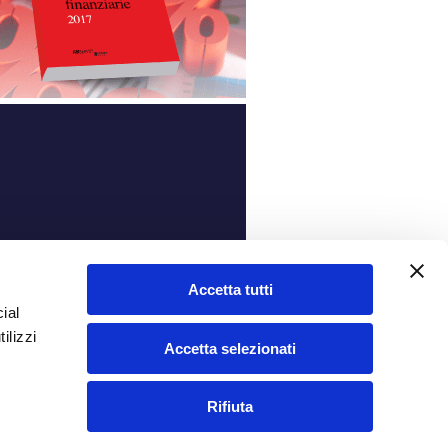
ità
Accetta tutti
ial
ilizzi
Accetta selezionati
Rifiuta