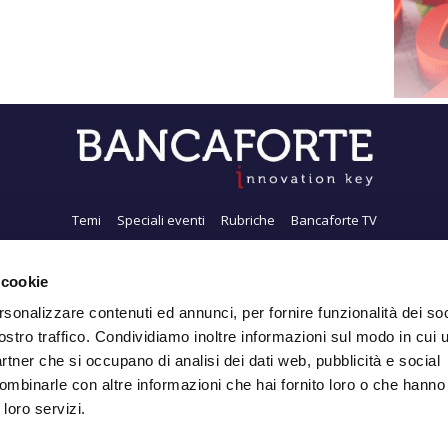
Temi
Speciali eventi
Rubriche
Bancaforte TV
i siamo
Newsletter
FeedRSS
Pubblicità
Privacy
Contatti
Accessibil
 cookie
rsonalizzare contenuti ed annunci, per fornire funzionalità dei soc
ostro traffico. Condividiamo inoltre informazioni sul modo in cui ut
Iscriviti alla Newsletter
partner che si occupano di analisi dei dati web, pubblicità e social
ombinarle con altre informazioni che hai fornito loro o che hanno
 loro servizi.