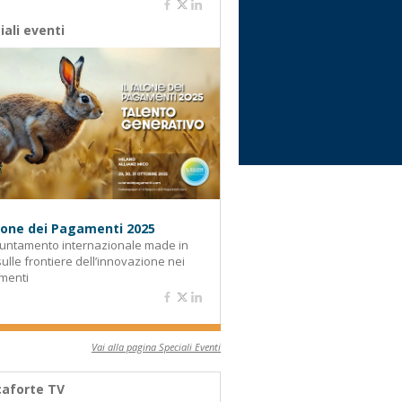
iali eventi
alone dei Pagamenti 2025
untamento internazionale made in
 sulle frontiere dell’innovazione nei
menti
Vai alla pagina Speciali Eventi
aforte TV