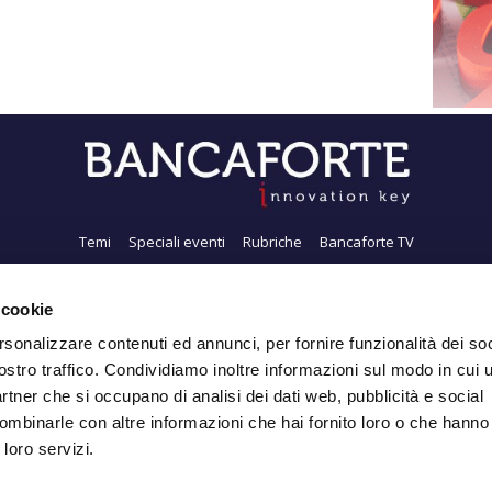
Temi
Speciali eventi
Rubriche
Bancaforte TV
i siamo
Newsletter
FeedRSS
Pubblicità
Privacy
Contatti
Accessibil
 cookie
rsonalizzare contenuti ed annunci, per fornire funzionalità dei soc
ostro traffico. Condividiamo inoltre informazioni sul modo in cui ut
Iscriviti alla Newsletter
partner che si occupano di analisi dei dati web, pubblicità e social
ombinarle con altre informazioni che hai fornito loro o che hanno
 loro servizi.