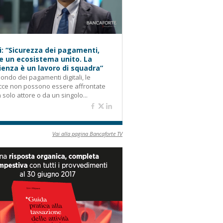
i: “Sicurezza dei pagamenti,
e un ecosistema unito. La
lienza è un lavoro di squadra”
ondo dei pagamenti digitali, le
cce non possono essere affrontate
 solo attore o da un singolo...
Vai alla pagina Bancaforte TV