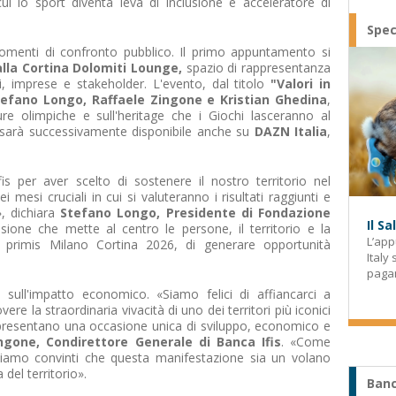
cui lo sport diventa leva di inclusione e acceleratore di
Spec
omenti di confronto pubblico. Il primo appuntamento si
lla Cortina Dolomiti Lounge,
spazio di rappresentanza
ni, imprese e stakeholder. L'evento, dal titolo
"Valori in
efano Longo, Raffaele Zingone e Kristian Ghedina
,
ure olimpiche e sull'heritage che i Giochi lasceranno al
to, sarà successivamente disponibile anche su
DAZN Italia
,
is per aver scelto di sostenere il nostro territorio nel
 mesi cruciali in cui si valuteranno i risultati raggiunti e
», dichiara
Stefano Longo, Presidente di Fondazione
Il S
sione che mette al centro le persone, il territorio e la
L’app
n primis Milano Cortina 2026, di generare opportunità
Italy
paga
 sull'impatto economico. «Siamo felici di affiancarci a
e la straordinaria vivacità di uno dei territori più iconici
appresentano una occasione unica di sviluppo, economico e
ngone, Condirettore Generale di Banca Ifis
. «Come
siamo convinti che questa manifestazione sia un volano
del territorio».
Banc