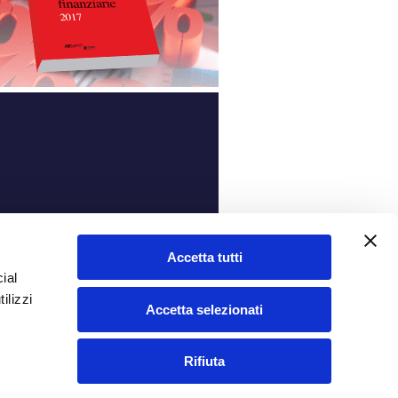
ità
Accetta tutti
ial
ilizzi
Accetta selezionati
Rifiuta