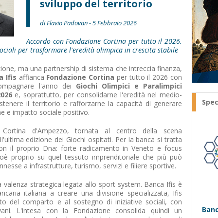
sviluppo del territorio
di Flavio Padovan - 5 Febbraio 2026
Accordo con Fondazione Cortina per tutto il 2026.
sociali per trasformare l'eredità olimpica in crescita stabile
one, ma una partnership di sistema che intreccia finanza,
a Ifis
affianca
Fondazione Cortina
per tutto il 2026 con
ompagnare l'anno dei
Giochi Olimpici e Paralimpici
2026
e, soprattutto, per consolidarne l'eredità nel medio-
Spec
stenere il territorio e rafforzarne la capacità di generare
 e impatto sociale positivo.
a è Cortina d'Ampezzo, tornata al centro della scena
l'ultima edizione dei Giochi ospitati. Per la banca si tratta
on il proprio Dna: forte radicamento in Veneto e focus
cioè proprio su quel tessuto imprenditoriale che più può
nesse a infrastrutture, turismo, servizi e filiere sportive.
valenza strategica legata allo sport system. Banca Ifis è
ancaria italiana a creare una divisione specializzata, Ifis
to del comparto e al sostegno di iniziative sociali, con
Banc
ovani. L'intesa con la Fondazione consolida quindi un