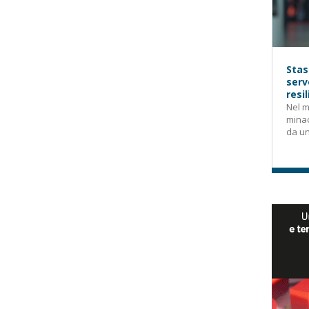
Stas
serv
resi
Nel m
mina
da un