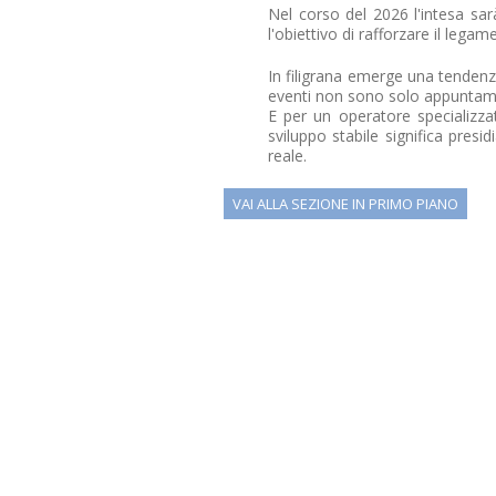
Nel corso del 2026 l'intesa sar
l'obiettivo di rafforzare il lega
In filigrana emerge una tendenz
eventi non sono solo appuntamen
E per un operatore specializzat
sviluppo stabile significa pres
reale.
VAI ALLA SEZIONE IN PRIMO PIANO