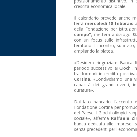
posizionamento distintivo, in 
crescita economica locale.
Il calendario prevede anche m
terrà
mercoledì 18 febbraio a
della Fondazione per istituzio
campo"
, metterà a dialogo
St
con un focus sulle infrastrutt
territorio. L'incontro, su invi
ampliando la platea.
«Desidero ringraziare Banca If
periodo successivo ai Giochi, nei
trasformarli in eredità positiva
Cortina
. «Condividiamo una vi
capacità dei grandi eventi, i
durature».
Dal lato bancario, l'accento è
Fondazione Cortina per promuover
del Paese. I Giochi olimpici r
sociale», afferma
Raffaele Zi
banca dedicata alle imprese, 
senza precedenti per l'economia 