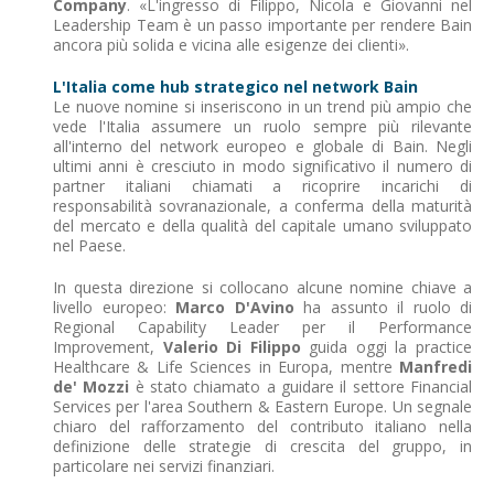
Company
. «L'ingresso di Filippo, Nicola e Giovanni nel
Leadership Team è un passo importante per rendere Bain
ancora più solida e vicina alle esigenze dei clienti».
L'Italia come hub strategico nel network Bain
Le nuove nomine si inseriscono in un trend più ampio che
vede l'Italia assumere un ruolo sempre più rilevante
all'interno del network europeo e globale di Bain. Negli
ultimi anni è cresciuto in modo significativo il numero di
partner italiani chiamati a ricoprire incarichi di
responsabilità sovranazionale, a conferma della maturità
del mercato e della qualità del capitale umano sviluppato
nel Paese.
In questa direzione si collocano alcune nomine chiave a
livello europeo:
Marco D'Avino
ha assunto il ruolo di
Regional Capability Leader per il Performance
Improvement,
Valerio Di Filippo
guida oggi la practice
Healthcare & Life Sciences in Europa, mentre
Manfredi
de' Mozzi
è stato chiamato a guidare il settore Financial
Services per l'area Southern & Eastern Europe. Un segnale
chiaro del rafforzamento del contributo italiano nella
definizione delle strategie di crescita del gruppo, in
particolare nei servizi finanziari.