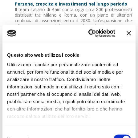
Persone, crescita e investimenti nel lungo periodo
Il team italiano di Bain conta oggi circa 800 professionisti
distribuiti tra Milano e Roma, con un piano di ulteriori
centinaia di assunzioni entro il 2030. Un'espansione che
riflette una visione di lungo periodo e che si accompagna
a un forte investimento sulla crescita interna.
«Siamo e resteremo un People Business», sottolinea
Serlenga. «Il nostro lavoro si fonda sulla capacità delle
persone di collaborare, innovare e crescere». Nell'ultimo
Questo sito web utilizza i cookie
anno Bain Italia ha assunto oltre 100 nuovi consulenti dal
Utilizziamo i cookie per personalizzare contenuti ed
mercato e promosso più di 200 professionisti in tutti i
dipartimenti.
annunci, per fornire funzionalità dei social media e per
analizzare il nostro traffico. Condividiamo inoltre
Performance solide in uno scenario complesso
informazioni sul modo in cui utilizzi il nostro sito con i
Gli investimenti sulle persone procedono di pari passo con
la solidità dei risultati. Nel 2025 il business italiano di Bain
nostri partner che si occupano di analisi dei dati web,
ha registrato una crescita significativa rispetto all'anno
pubblicità e social media, i quali potrebbero combinarle
precedente, un dato particolarmente rilevante se letto alla
con altre informazioni che hai fornito loro o che hanno
luce di uno scenario macroeconomico complesso e di un
mercato della consulenza sempre più maturo.
raccolto dal tuo utilizzo dei loro servizi.
«Stiamo vivendo una fase di trasformazione profonda, in
cui tecnologie emergenti e cambiamenti di mercato
Selezione