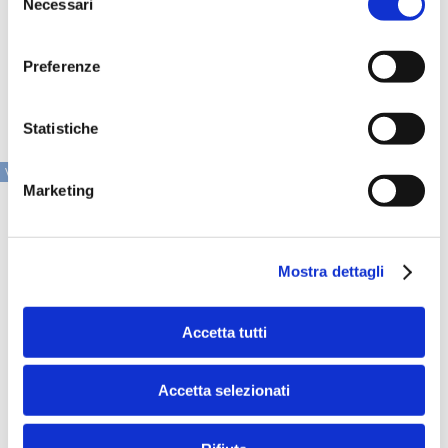
richiedono velocità e capacità di esecuzione», conclude
Necessari
del
Serlenga. «Bain continuerà ad affiancare i clienti in questo
consenso
percorso, con un focus su crescita sostenibile,
rafforzamento delle relazioni e sviluppo di competenze
Preferenze
distintive nei principali settori, a partire dai Financial
Services».
Statistiche
VAI ALLA SEZIONE IN PRIMO PIANO
Marketing
Mostra dettagli
Accetta tutti
Accetta selezionati