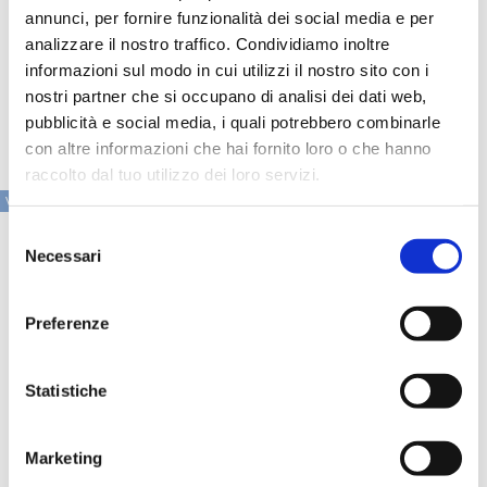
Il nuovo modello, conclude Bancomat, “oltre ad essere
annunci, per fornire funzionalità dei social media e per
funzionale al mantenimento di una rete ATM capillare,
analizzare il nostro traffico. Condividiamo inoltre
consentirebbe di superare gli attuali meccanismi
informazioni sul modo in cui utilizzi il nostro sito con i
commissionali fra banche attraverso l’applicazione chiara
di una commissione diretta al consumatore, il cui
nostri partner che si occupano di analisi dei dati web,
ammontare verrebbe definito in modo concorrenziale”.
pubblicità e social media, i quali potrebbero combinarle
con altre informazioni che hai fornito loro o che hanno
raccolto dal tuo utilizzo dei loro servizi.
VAI ALLA SEZIONE IN PRIMO PIANO
Selezione
Necessari
del
consenso
Preferenze
Statistiche
Marketing