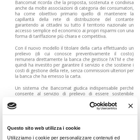
Bancomat ricorda che la proposta, sostenuta e condivisa
anche da molte associazioni di categoria dei consumatori,
ha come obiettivo primario quello di mantenere la
capillarità della rete di distribuzione del contante
garantendo ai cittadini su tutto il territorio nazionale un
accesso semplice ed economico ai propri risparmi con una
forma di tariffazione più chiara e competitiva.
Con il nuovo modello il titolare della carta effettuando un
prelievo (di cui conosce preventivamente il costo)
remunera direttamente la banca che gestisce l'ATM e che
quindi ha investito per garantire il servizio e che sostiene i
costi di gestione della rete, senza commissioni ulteriori per
la banca che ha emesso la carta.
Un sistema che Bancomat giudica indispensabile perché
consente al servizio di prelievo di essere sostenibile
economicamente, mentre oggi i costi di servizio per le
#banche che gestiscono gli ATM sono superiori alla
redditività per singola operazione. “Tale aspetto - continua
la nota del Circuito - unito al fenomeno di progressiva
chiusura delle filiali e dei rispettivi ATM (circa 600 l’anno),
sta mettendo in crisi un servizio sociale essenziale per i
Questo sito web utilizza i cookie
cittadini”.
Utilizziamo i cookie per personalizzare contenuti ed