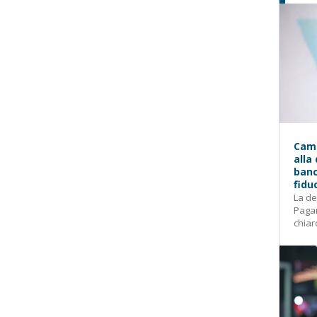
Camp
alla
banc
fidu
La de
Pagam
chiar