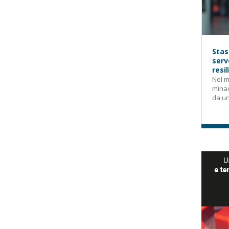
Stas
serv
resi
Nel m
mina
da un