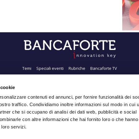
Temi
Speciali eventi
Rubriche
Bancaforte TV
i siamo
Newsletter
FeedRSS
Pubblicità
Privacy
Contatti
Accessibil
 cookie
rsonalizzare contenuti ed annunci, per fornire funzionalità dei soc
ostro traffico. Condividiamo inoltre informazioni sul modo in cui ut
Iscriviti alla Newsletter
partner che si occupano di analisi dei dati web, pubblicità e social
ombinarle con altre informazioni che hai fornito loro o che hanno
 loro servizi.