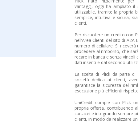
Plick, nato inizialmente per 
vantaggi, oggi ha ampliato i
utilizzabile, tramite la propr
semplice, intuitiva e sicura, s
clienti.
Per riscuotere un credito con P
nell’Area Clienti del sito di A2A 
numero di cellulare. Si ricever
procedere al rimborso, che sarà
recare in banca e senza vincoli di 
dati inseriti e dal secondo utili
La scelta di Plick da parte di
società dedica ai clienti, a
garantisce la sicurezza del rim
esecuzione più efficienti rispett
UniCredit compie con Plick un 
propria offerta, contribuendo 
cartacei e integrando sempre più
clienti, in modo da realizzare un