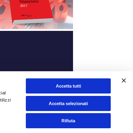
ità
Accetta tutti
ial
ilizzi
Accetta selezionati
Rifiuta