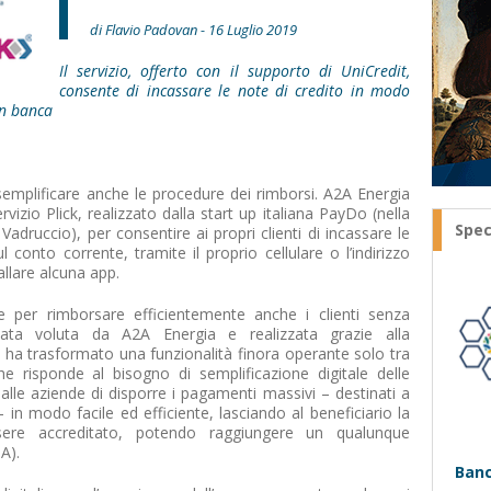
di Flavio Padovan - 16 Luglio 2019
Il servizio, offerto con il supporto di UniCredit,
consente di incassare le note di credito in modo
in banca
a semplificare anche le procedure dei rimborsi. A2A Energia
vizio Plick, realizzato dalla start up italiana PayDo (nella
Spec
adruccio), per consentire ai propri clienti di incassare le
 conto corrente, tramite il proprio cellulare o l’indirizzo
allare alcuna app.
 per rimborsare efficientemente anche i clienti senza
tata voluta da A2A Energia e realizzata grazie alla
e ha trasformato una funzionalità finora operante solo tra
he risponde al bisogno di semplificazione digitale delle
 alle aziende di disporre i pagamenti massivi – destinati a
in modo facile ed efficiente, lasciando al beneficiario la
sere accreditato, potendo raggiungere un qualunque
A).
Banc