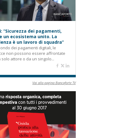
i: “Sicurezza dei pagamenti,
e un ecosistema unito. La
lienza è un lavoro di squadra”
ondo dei pagamenti digitali, le
cce non possono essere affrontate
 solo attore o da un singolo...
Vai alla pagina Bancaforte TV