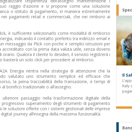
digitalizzare l’esperienza dell’assegno mantenendone i
l suo raggio d'azione e si propone come una soluzione
Spec
ia banca o istituto di pagamento, in maniera estremamente
ia nei pagamenti retail e commerciali, che nei rimborsi ai
lick, è sufficiente selezionarlo come modalità di rimborso
Energia, indicando il contatto preferito tra indirizzo email e
à un messaggio da Plick con poche e semplici istruzioni per
 accreditato con la prima data valuta utile, senza doversi
orario. Qualora il cliente lo desideri, il servizio registrerà i
zzo basterà un solo click per procedere al rimborso.
 A2A Energia rientra nella strategia di attenzione che la
Il S
vendo valutato uno strumento semplice ed efficace che
L’app
borso, la piena tracciabilità della transazione, e tempi di
Italy
o al bonifico tradizionale o all’assegno.
paga
ulteriore passaggio nella trasformazione digitale della
al progressivo superamento degli strumenti di pagamento
 le soluzioni offerte con i sistemi gestionali delle imprese
 digital journey all’insegna della massima funzionalità.
Banc