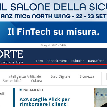
07 Agosto 2026 / 14:07
Temi
Speciali eventi
Rubriche
Bancaforte 
Intelligenza Artificiale
Euro Digitale
Sicurezza
Sostenibilità
Cultura
PAGAMENTI
A2A sceglie Plick per
rimborsare i clienti