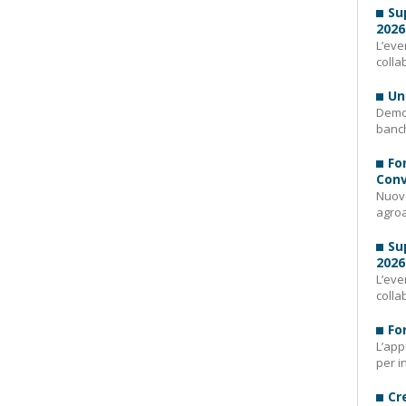
Su
2026
L’eve
colla
Un
Demog
banch
Fo
Conv
Nuovo
agroa
Su
2026
L’eve
colla
Fo
L’app
per i
Cr