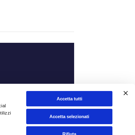
ità
Accetta tutti
ial
ilizzi
Accetta selezionati
Rifiuta