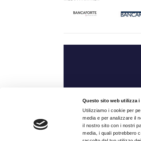
Ch
Questo sito web utilizza i
Utilizziamo i cookie per pe
media e per analizzare il n
il nostro sito con i nostri 
media, i quali potrebbero c
raccolto dal tuo utilizzo dei