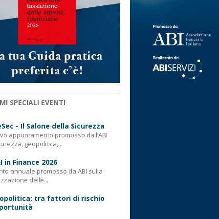
MI SPECIALI EVENTI
Sec - Il Salone della Sicurezza
ovo appuntamento promosso dall’ABI
curezza, geopolitica,...
I in Finance 2026
nto annuale promosso da ABI sulla
izzazione delle...
opolitica: tra fattori di rischio
portunità