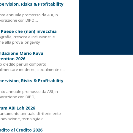
pervision, Risks & Profitability
nto annuale promosso da ABI, in
borazione con DIPO,...
 Paese che (non) invecchia
rafia, crescita e inclusione: le
e alla prova longevity
ndazione Mario Ravà
ention 2026
 credito per un comparto
limentare moderno, socialmente e...
pervision, Risks & Profitability
nto annuale promosso da ABI, in
borazione con DIPO,...
rum ABI Lab 2026
untamento annuale di riferimento
nnovazione, tecnologia e...
edito al Credito 2026