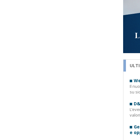
ULTI
We
Il nu
su si
D&
L’eve
valor
Ge
e op