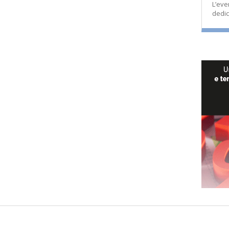
L’eve
dedic