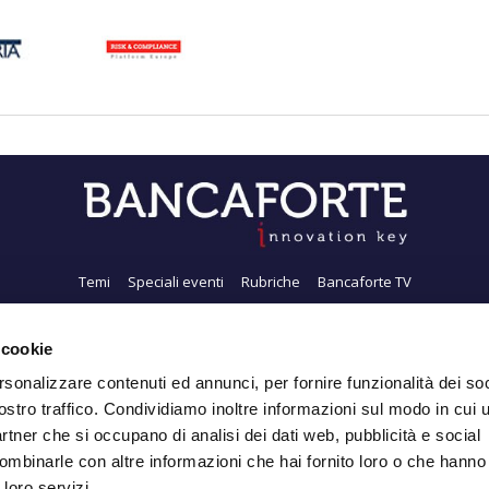
Temi
Speciali eventi
Rubriche
Bancaforte TV
i siamo
Newsletter
FeedRSS
Pubblicità
Privacy
Contatti
Accessibil
 cookie
rsonalizzare contenuti ed annunci, per fornire funzionalità dei soc
ostro traffico. Condividiamo inoltre informazioni sul modo in cui ut
Iscriviti alla Newsletter
partner che si occupano di analisi dei dati web, pubblicità e social
ombinarle con altre informazioni che hai fornito loro o che hanno
 loro servizi.