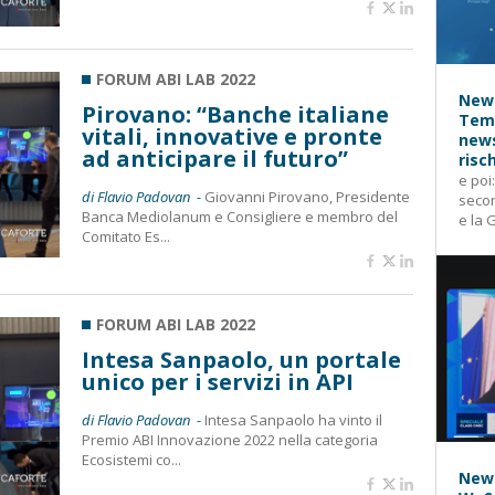
FORUM ABI LAB 2022
News
Pirovano: “Banche italiane
Temp
vitali, innovative e pronte
news
ad anticipare il futuro”
risc
e poi
di Flavio Padovan -
Giovanni Pirovano, Presidente
secon
Banca Mediolanum e Consigliere e membro del
e la 
Comitato Es...
FORUM ABI LAB 2022
Intesa Sanpaolo, un portale
unico per i servizi in API
di Flavio Padovan -
Intesa Sanpaolo ha vinto il
Premio ABI Innovazione 2022 nella categoria
Ecosistemi co...
News