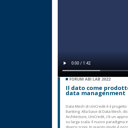
FORUM ABI LAB 2022
Il dato come prodotto
data managenment
Data Mesh di UniCredit è il progetto
Banking. Alla base di Data Mesh, d
Architecture, UniCredit, c’è un appro
su larga scala. Il nuovo paradigma 
diversi scopi. In questo modo è poss