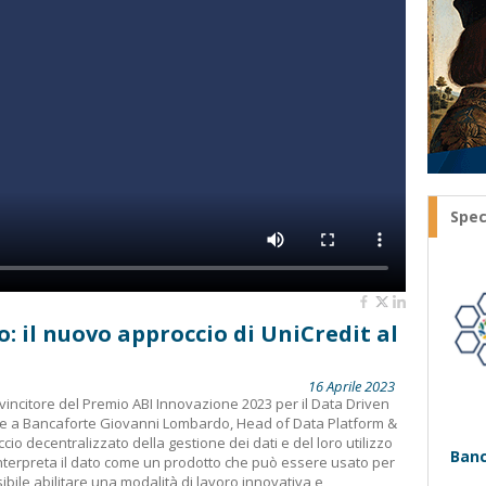
Spec
: il nuovo approccio di UniCredit al
16 Aprile 2023
 vincitore del Premio ABI Innovazione 2023 per il Data Driven
ice a Bancaforte Giovanni Lombardo, Head of Data Platform &
ccio decentralizzato della gestione dei dati e del loro utilizzo
Banc
interpreta il dato come un prodotto che può essere usato per
ibile abilitare una modalità di lavoro innovativa e