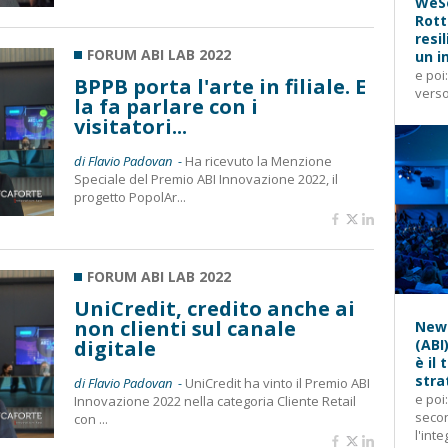
WeSe
Rott
resi
FORUM ABI LAB 2022
un i
e poi
BPPB porta l'arte in filiale. E
verso
la fa parlare con i
visitatori...
di Flavio Padovan -
Ha ricevuto la Menzione
Speciale del Premio ABI Innovazione 2022, il
progetto PopolAr...
FORUM ABI LAB 2022
UniCredit, credito anche ai
non clienti sul canale
News
digitale
(ABI
è il
stra
di Flavio Padovan -
UniCredit ha vinto il Premio ABI
e poi
Innovazione 2022 nella categoria Cliente Retail
secon
con ...
l'inte