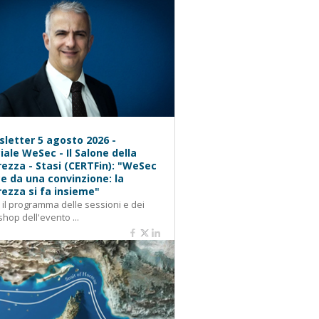
letter 5 agosto 2026 -
iale WeSec - Il Salone della
rezza - Stasi (CERTFin): "WeSec
e da una convinzione: la
rezza si fa insieme"
: il programma delle sessioni e dei
hop dell'evento ...