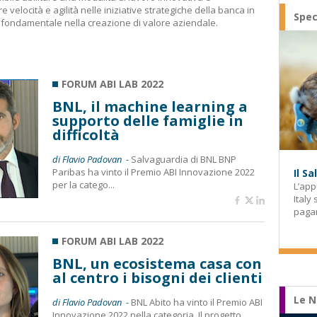
 velocità e agilità nelle iniziative strategiche della banca in
Spec
o fondamentale nella creazione di valore aziendale.
FORUM ABI LAB 2022
BNL, il machine learning a
supporto delle famiglie in
difficoltà
di Flavio Padovan -
Salvaguardia di BNL BNP
Paribas ha vinto il Premio ABI Innovazione 2022
Il S
per la catego...
L’app
Italy
paga
FORUM ABI LAB 2022
BNL, un ecosistema casa con
al centro i bisogni dei clienti
Le N
di Flavio Padovan -
BNL Abito ha vinto il Premio ABI
Innovazione 2022 nella categoria. Il progetto