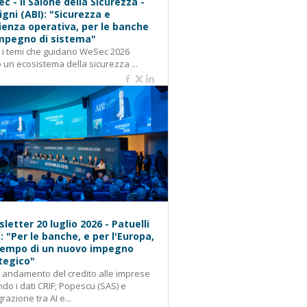
c - Il Salone della Sicurezza -
igni (ABI): "Sicurezza e
lienza operativa, per le banche
mpegno di sistema"
: i temi che guidano WeSec 2026
 un ecosistema della sicurezza ...
letter 20 luglio 2026 - Patuelli
): "Per le banche, e per l'Europa,
 tempo di un nuovo impegno
tegico"
: andamento del credito alle imprese
do i dati CRIF; Popescu (SAS) e
grazione tra AI e...