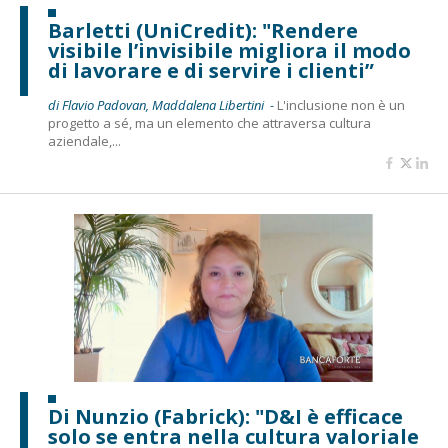
Barletti (UniCredit): "Rendere
visibile l’invisibile migliora il modo
di lavorare e di servire i clienti”
di Flavio Padovan, Maddalena Libertini -
L'inclusione non è un
progetto a sé, ma un elemento che attraversa cultura
aziendale,...
Di Nunzio (Fabrick): "D&I è efficace
solo se entra nella cultura valoriale