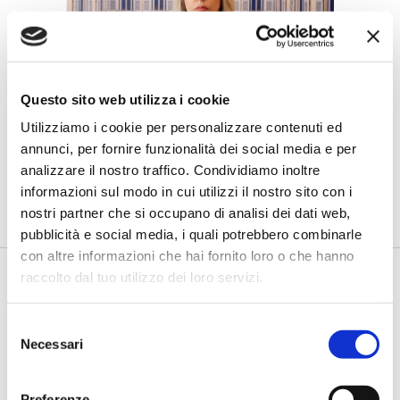
Questo sito web utilizza i cookie
Salvatori (Mediobanca): “Il
Utilizziamo i cookie per personalizzare contenuti ed
linguaggio può abbattere barriere e
annunci, per fornire funzionalità dei social media e per
costruire inclusione”
analizzare il nostro traffico. Condividiamo inoltre
di Flavio Padovan, Maddalena Libertini -
Cambiare le parole è
informazioni sul modo in cui utilizzi il nostro sito con i
relativamente semplice. Più difficile è cambiare le abitudini, l...
nostri partner che si occupano di analisi dei dati web,
pubblicità e social media, i quali potrebbero combinarle
con altre informazioni che hai fornito loro o che hanno
raccolto dal tuo utilizzo dei loro servizi.
Selezione
Necessari
del
consenso
Preferenze