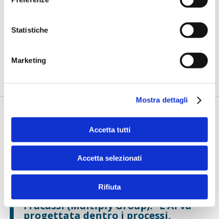
Petrella (BPER Banca): “La GenAI
Statistiche
rafforza i controlli e valorizza il
lavoro degli analisti”
Marketing
di Flavio Padovan, Maddalena Libertini -
Rendere i controlli di
secondo livello più strutturati, standardizzati e capaci di le...
Mostra dettagli
Accetta tutti
Accetta selezionati
Rifiuta
Fracassi (Multiply Group): "L’AI va
progettata dentro i processi,