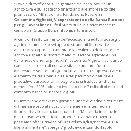
"Tavola di confronto sulla gestione dei rischi naturali in
agricoltura e sul sostegno finanziario alle imprese colpite",
promossa da ABI insieme a Fondazione Ravà e BEI,
Gelsomina Vigliotti, Vicepresidente della Banca Europea
per gli Investimenti
, fa il punto sulle iniziative messe in
campo dal Gruppo BEI per il comparto agricolo.
Al centro, il rafforzamento dell’accesso al credito, il sostegno
agli investimenti e lo sviluppo di strumenti finanziari e
assicurativi capaci di aumentare la resilienza delle imprese
agricole rispetto ai rischi climatici. “Il settore agricolo è una
delle nostre priorità principali”, sottolinea Vigliotti, ricordando
come la sicurezza alimentare stia assumendo “una
dimensione sempre più geopolitica”, oltre a rappresentare un
elemento cruciale per la tutela del patrimonio naturale e
produttivo europeo. Un impegno che si traduce anche nei
numeri: “nel 2025 abbiamo investito oltre 7 miliardi di euro nel
comparto agricolo”, ricorda Vigliotti.
BEI interviene attraverso garanzie, linee di credito e strumenti
di finanza agevolata costruiti insieme agli intermediari
finanziari e alle istituzioni pubbliche. “Mettendo insieme le
nostre risorse con quelle europee, regionali e nazionali
possiamo offrire credito più agevolato agli agricoltori e alla
filiera alimentare”, spiega Vigliotti, evidenziando il ruolo