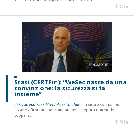
Stasi (CERTFin): “WeSec nasce da una
convinzione: la sicurezza si fa
insieme”
di Flavio Padovan, Maddalena Libertini -
La sicurezza non può
essere affrontata per compartimenti separati. Richiede
cooperazi...