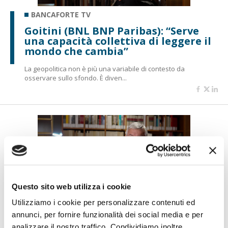
BANCAFORTE TV
Goitini (BNL BNP Paribas): “Serve
una capacità collettiva di leggere il
mondo che cambia”
La geopolitica non è più una variabile di contesto da
osservare sullo sfondo. È diven...
Questo sito web utilizza i cookie
Utilizziamo i cookie per personalizzare contenuti ed
BANCAFORTE TV
annunci, per fornire funzionalità dei social media e per
Molinari: “ABI ATLAS nasce per
analizzare il nostro traffico. Condividiamo inoltre