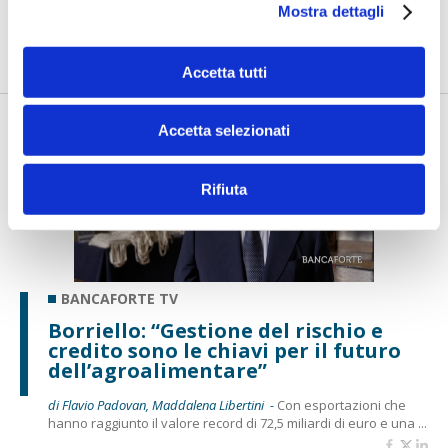
Mostra dettagli
di Flavio Padovan, Maddalena Libertini -
Come trasformare il
rischio climatico da fattore di vulnerabilità a leva per gli inve...
Accetta tutti
Accetta selezionati
Rifiuta
BANCAFORTE TV
Borriello: “Gestione del rischio e
credito sono le chiavi per il futuro
dell’agroalimentare”
di Flavio Padovan, Maddalena Libertini -
Con esportazioni che
hanno raggiunto il valore record di 72,5 miliardi di euro e una ...