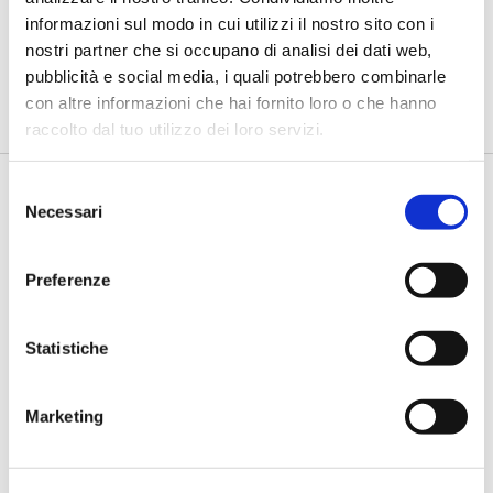
trasformare l'incertezza in
informazioni sul modo in cui utilizzi il nostro sito con i
opportunità”
nostri partner che si occupano di analisi dei dati web,
di Flavio Padovan, Maddalena Libertini -
Viviamo una fase storica
pubblicità e social media, i quali potrebbero combinarle
in cui il mondo cambia più rapidamente della nostra capacità...
con altre informazioni che hai fornito loro o che hanno
raccolto dal tuo utilizzo dei loro servizi.
Selezione
Necessari
del
consenso
Preferenze
Statistiche
BANCAFORTE TV
Bartolucci (Prometeia): “Così le
Marketing
banche possono finanziare la
resilienza climatica delle imprese
agricole”