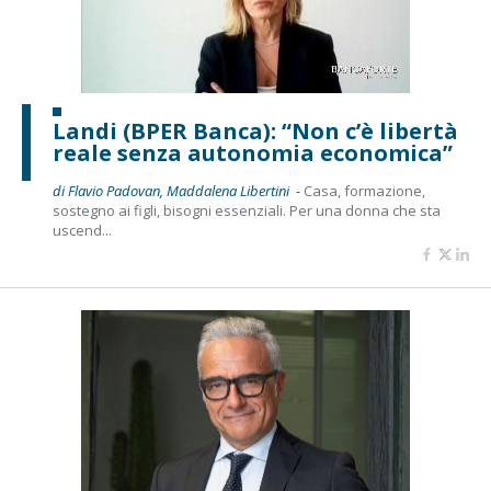
Landi (BPER Banca): “Non c’è libertà
reale senza autonomia economica”
di Flavio Padovan, Maddalena Libertini -
Casa, formazione,
sostegno ai figli, bisogni essenziali. Per una donna che sta
uscend...