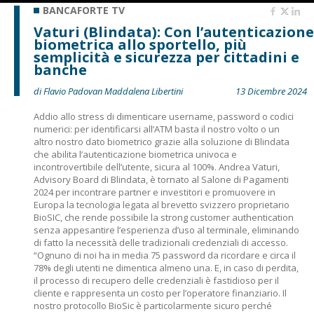
BANCAFORTE TV
Vaturi (Blindata): Con l’autenticazione
biometrica allo sportello, più
semplicità e sicurezza per cittadini e
banche
di Flavio Padovan Maddalena Libertini
13 Dicembre 2024
Addio allo stress di dimenticare username, password o codici
numerici: per identificarsi all’ATM basta il nostro volto o un
altro nostro dato biometrico grazie alla soluzione di Blindata
che abilita l’autenticazione biometrica univoca e
incontrovertibile dell’utente, sicura al 100%. Andrea Vaturi,
Advisory Board di Blindata, è tornato al Salone di Pagamenti
2024 per incontrare partner e investitori e promuovere in
Europa la tecnologia legata al brevetto svizzero proprietario
BioSIC, che rende possibile la strong customer authentication
senza appesantire l’esperienza d’uso al terminale, eliminando
di fatto la necessità delle tradizionali credenziali di accesso.
“Ognuno di noi ha in media 75 password da ricordare e circa il
78% degli utenti ne dimentica almeno una. E, in caso di perdita,
il processo di recupero delle credenziali è fastidioso per il
cliente e rappresenta un costo per l’operatore finanziario. Il
nostro protocollo BioSic è particolarmente sicuro perché