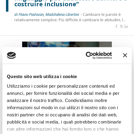
costruire inclusione”
di Flavio Padovan, Maddalena Libertini -
Cambiare le parole è
relativamente semplice. Più difficile è cambiare le abitudini, l...
Questo sito web utilizza i cookie
Utilizziamo i cookie per personalizzare contenuti ed
annunci, per fornire funzionalità dei social media e per
analizzare il nostro traffico. Condividiamo inoltre
Petrella (BPER Banca): “La GenAI
rafforza i controlli e valorizza il
informazioni sul modo in cui utilizzi il nostro sito con i
lavoro degli analisti”
nostri partner che si occupano di analisi dei dati web,
pubblicità e social media, i quali potrebbero combinarle
di Flavio Padovan, Maddalena Libertini -
Rendere i controlli di
con altre informazioni che hai fornito loro o che hanno
secondo livello più strutturati, standardizzati e capaci di le...