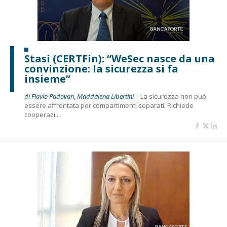
Stasi (CERTFin): “WeSec nasce da una
convinzione: la sicurezza si fa
insieme”
di Flavio Padovan, Maddalena Libertini -
La sicurezza non può
essere affrontata per compartimenti separati. Richiede
cooperazi...