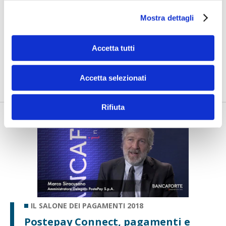
Mostra dettagli
IL SALONE DEI PAGAMENTI 2018
Un e-wallet per le criptovalute
Accetta tutti
di Flavio Padovan e Maddalena Libertini -
Al Salone dei
Pagamenti 2018 eToro ha lanciato un e-wallet per le
criptovalute. Edoa...
Accetta selezionati
Rifiuta
IL SALONE DEI PAGAMENTI 2018
Postepay Connect, pagamenti e