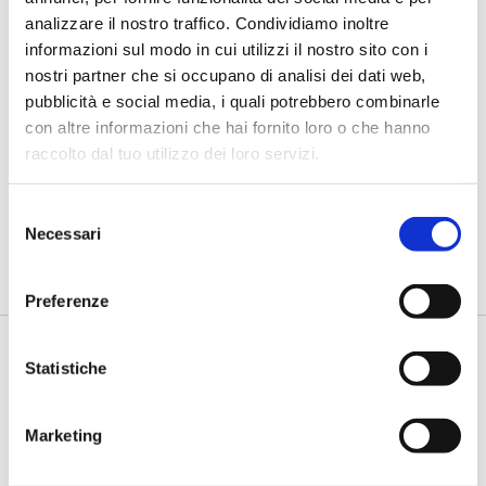
analizzare il nostro traffico. Condividiamo inoltre
informazioni sul modo in cui utilizzi il nostro sito con i
nostri partner che si occupano di analisi dei dati web,
pubblicità e social media, i quali potrebbero combinarle
IL SALONE DEI PAGAMENTI 2018
con altre informazioni che hai fornito loro o che hanno
raccolto dal tuo utilizzo dei loro servizi.
Rebranding: cambiare per rimanere
efficaci
Selezione
di Flavio Padovan e Maddalena Libertini -
Il brand, veicolo ed
Necessari
del
espressione dell'identità e dei valori dell'azienda, deve
essere...
consenso
Preferenze
Statistiche
Marketing