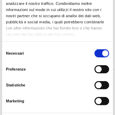
analizzare il nostro traffico. Condividiamo inoltre
informazioni sul modo in cui utilizzi il nostro sito con i
nostri partner che si occupano di analisi dei dati web,
pubblicità e social media, i quali potrebbero combinarle
con altre informazioni che hai fornito loro o che hanno
BANCHE E SICUREZZA 2019
raccolto dal tuo utilizzo dei loro servizi.
Una polizza contro le minacce cyber
Selezione
di Flavio Padovan e Maddalena Libertini -
Remo Marini, Group
Necessari
del
CSO Assicurazioni Generali e CEO Generali CyberSecurTech...
consenso
Preferenze
Statistiche
Marketing