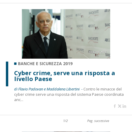
BANCHE E SICUREZZA 2019
Cyber crime, serve una risposta a
livello Paese
di Flavio Padovan e Maddalena Libertini -
Contro le minacce del
cyber crime serve una risposta del sistema Paese coordinata
anc...
1/2
Pag. successiva