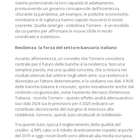
stanno potenziando la loro capacità di adattamento,
promuovendo un governo consapevole dell’incertezza.
«Durante la pandemia, ad esempio, le politiche economiche,
monetarie e di vigilanza hanno saputo muoversi in modo
coerente. Quella sinergia - sottolinea Torriero - è un modello
da cui partire per affrontare le nuove sfide in modo
coordinato e sistemico».
Resilienza: la forza del settore bancario italiano
Accanto all’incertezza, un concetto che Torriero considera
centrale per il futuro delle banche è la resilienza. Non una
semplice parola, ma una qualità concreta, che si misura nei
risultati ottenuti dal settore negli ultimi anni: «La resilienza è
diventata un fattore determinante, e lo vediamo nei dati. Il ROE
delle banche italiane è cresciuto, spinto inizialmente anche dal
contesto congiunturale, come l’aumento dei tassi d’interesse.
Tuttavia - ricorda Torriero - questo effetto andrà attenuandosi:
sia i dati 2024 sia le previsioni per il 2025 indicano un
contributo decrescente del margine di interesse alla
redditività. Servono, quindi, basi strutturali di redditività».
Tra queste basi, spicca il miglioramento della qualità del
credito: «L’NPL ratio si è ridotto drasticamente rispetto ai picchi
del 2015 e oggi i nostri livelli sono allineati alla media europea.