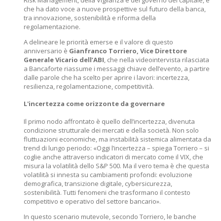
Risk Management, della Vigilanza e del governo del capitale, e
che ha dato voce a nuove prospettive sul futuro della banca,
tra innovazione, sostenibilità e riforma della
regolamentazione.
A delineare le priorità emerse e il valore di questo
anniversario è
Gianfranco Torriero, Vice Direttore
Generale Vicario dell’ABI
, che nella videointervista rilasciata
a Bancaforte riassume i messaggi chiave dell’evento, a partire
dalle parole che ha scelto per aprire i lavori: incertezza,
resilienza, regolamentazione, competitività.
L'incertezza come orizzonte da governare
Il primo nodo affrontato è quello dell’incertezza, divenuta
condizione strutturale dei mercati e della società. Non solo
fluttuazioni economiche, ma instabilità sistemica alimentata da
trend di lungo periodo: «Oggi l’incertezza – spiega Torriero – si
coglie anche attraverso indicatori di mercato come il VIX, che
misura la volatilità dello S&P 500. Ma il vero tema è che questa
volatilità si innesta su cambiamenti profondi: evoluzione
demografica, transizione digitale, cybersicurezza,
sostenibilità. Tutti fenomeni che trasformano il contesto
competitivo e operativo del settore bancario».
In questo scenario mutevole, secondo Torriero, le banche