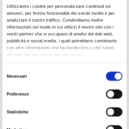
Utilizziamo i cookie per personalizzare contenuti ed
annunci, per fornire funzionalità dei social media e per
analizzare il nostro traffico. Condividiamo inoltre
informazioni sul modo in cui utilizzi il nostro sito con i
nostri partner che si occupano di analisi dei dati web,
pubblicità e social media, i quali potrebbero combinarle
con altre informazioni che hai fornito loro o che hanno
raccolto dal tuo utilizzo dei loro servizi.
Marmonti-Popescu (SAS): “Così l'AI
generativa rivoluziona il credit
decisioning”
Selezione
Necessari
del
A Supervision, Risks & Profitability 2025, l’intelligenza artificiale
consenso
è stata protago...
Preferenze
Statistiche