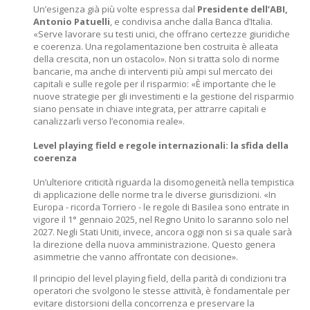
Un’esigenza già più volte espressa dal
Presidente dell’ABI,
Antonio Patuelli
, e condivisa anche dalla Banca d’Italia.
«Serve lavorare su testi unici, che offrano certezze giuridiche
e coerenza. Una regolamentazione ben costruita è alleata
della crescita, non un ostacolo». Non si tratta solo di norme
bancarie, ma anche di interventi più ampi sul mercato dei
capitali e sulle regole per il risparmio: «È importante che le
nuove strategie per gli investimenti e la gestione del risparmio
siano pensate in chiave integrata, per attrarre capitali e
canalizzarli verso l’economia reale».
Level playing field e regole internazionali: la sfida della
coerenza
Un’ulteriore criticità riguarda la disomogeneità nella tempistica
di applicazione delle norme tra le diverse giurisdizioni. «In
Europa - ricorda Torriero - le regole di Basilea sono entrate in
vigore il 1° gennaio 2025, nel Regno Unito lo saranno solo nel
2027. Negli Stati Uniti, invece, ancora oggi non si sa quale sarà
la direzione della nuova amministrazione. Questo genera
asimmetrie che vanno affrontate con decisione».
Il principio del level playing field, della parità di condizioni tra
operatori che svolgono le stesse attività, è fondamentale per
evitare distorsioni della concorrenza e preservare la