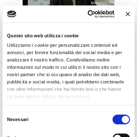
Petrella (BPER Banca): “La GenAI
rafforza i controlli e valorizza il
lavoro degli analisti”
Questo sito web utilizza i cookie
di Flavio Padovan, Maddalena Libertini -
Rendere i controlli di
Utilizziamo i cookie per personalizzare contenuti ed
secondo livello più strutturati, standardizzati e capaci di le...
annunci, per fornire funzionalità dei social media e per
analizzare il nostro traffico. Condividiamo inoltre
informazioni sul modo in cui utilizzi il nostro sito con i
nostri partner che si occupano di analisi dei dati web,
pubblicità e social media, i quali potrebbero combinarle
con altre informazioni che hai fornito loro o che hanno
raccolto dal tuo utilizzo dei loro servizi.
Selezione
Necessari
del
consenso
Fracassi (Multiply Group): "L’AI va