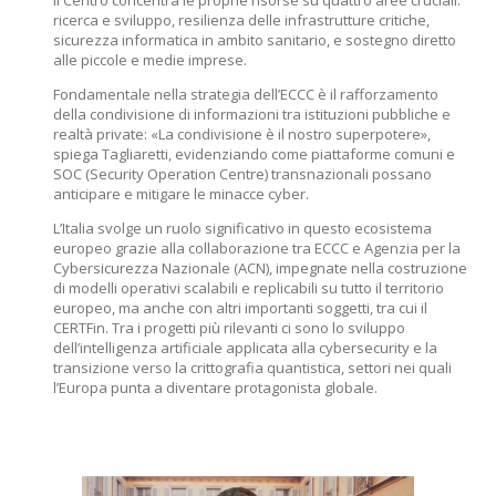
Il Centro concentra le proprie risorse su quattro aree cruciali:
ricerca e sviluppo, resilienza delle infrastrutture critiche,
sicurezza informatica in ambito sanitario, e sostegno diretto
alle piccole e medie imprese.
Fondamentale nella strategia dell’ECCC è il rafforzamento
della condivisione di informazioni tra istituzioni pubbliche e
realtà private: «La condivisione è il nostro superpotere»,
spiega Tagliaretti, evidenziando come piattaforme comuni e
SOC (Security Operation Centre) transnazionali possano
anticipare e mitigare le minacce cyber.
L’Italia svolge un ruolo significativo in questo ecosistema
europeo grazie alla collaborazione tra ECCC e Agenzia per la
Cybersicurezza Nazionale (ACN), impegnate nella costruzione
di modelli operativi scalabili e replicabili su tutto il territorio
europeo, ma anche con altri importanti soggetti, tra cui il
CERTFin. Tra i progetti più rilevanti ci sono lo sviluppo
dell’intelligenza artificiale applicata alla cybersecurity e la
transizione verso la crittografia quantistica, settori nei quali
l’Europa punta a diventare protagonista globale.