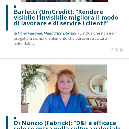
Barletti (UniCredit): "Rendere
visibile l’invisibile migliora il modo
di lavorare e di servire i clienti”
di Flavio Padovan, Maddalena Libertini -
L'inclusione non è un
progetto a sé, ma un elemento che attraversa cultura
aziendale,...
Di Nunzio (Fabrick): "D&I è efficace
solo se entra nella cultura valoriale