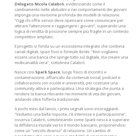
Delegato Nicola Calabrò
, evidenziando come il
cambiamento nelle abitudini e nei comportamenti dei giovani
imponga una revisione profonda dei modelli di relazione.
“Oggi chi offre servizi deve ripensare come comunicare per
attirare l’attenzione e raggiungere i giovani”, superando una
logica di rendita di posizione sempre più fragile in un contesto
competitivo ampliato.
Il progetto si fonda su un ecosistema integrato che combina
canali digitali, spazi fisici e formule ibride. “Non vogliamo
essere una banca che spinge tutto sul digitale, ma creare una
multicanalità vera”, sottolinea Calabrò.
Nasce così
Spark Space
, luogo fisico di incontro e
contaminazione, affiancato da contenuti social, podcast e
collaborazioni con scuole e università, per costruire una
community attiva e partecipativa. Una strategia che punta a
rendere la banca rilevante nei momenti di vita dei giovani,
andando oltre l’offerta tradizionale.
A pochi mesi dal lancio, i primi segnali sono incoraggianti.
“Vediamo una bella risposta, c’è interesse e partecipazione”,
osserva Calabrò, sottolineando come Spark riesca a superare
la diffidenza iniziale verso il mondo bancario, proponendosi
come un “veicolo diverso” di relazione. Un cambio di