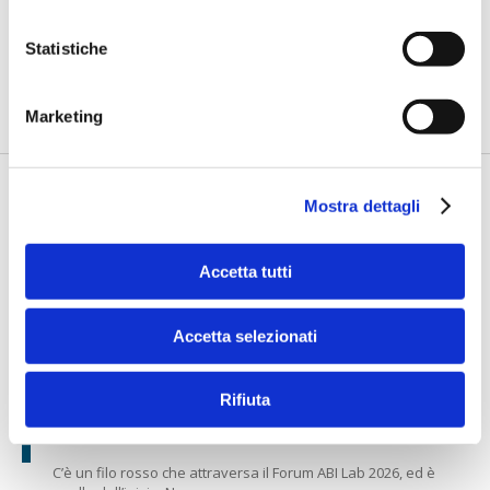
management
Statistiche
di Flavio Padovan, Maddalena Libertini -
Gestire la crescente
complessità dei rischi di mercato senza sacrificare la qualità
d...
Marketing
Mostra dettagli
Accetta tutti
Accetta selezionati
FORUM ABI LAB 2026
Rifiuta
Attanasio: “Innovare è cominciare. E
restare in movimento”
C’è un filo rosso che attraversa il Forum ABI Lab 2026, ed è