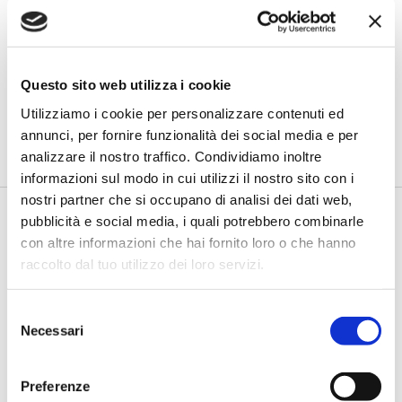
FORUM ABI LAB 2026
Blockchain e sostenibilità: così CDP
Questo sito web utilizza i cookie
innova il reporting ESG
Utilizziamo i cookie per personalizzare contenuti ed
di Flavio Padovan, Maddalena Libertini -
Portare il reporting ESG
annunci, per fornire funzionalità dei social media e per
su blockchain per rafforzare trasparenza, tracciabilità e fi...
analizzare il nostro traffico. Condividiamo inoltre
informazioni sul modo in cui utilizzi il nostro sito con i
nostri partner che si occupano di analisi dei dati web,
pubblicità e social media, i quali potrebbero combinarle
con altre informazioni che hai fornito loro o che hanno
raccolto dal tuo utilizzo dei loro servizi.
Selezione
Necessari
del
consenso
FORUM ABI LAB 2026
Preferenze
SofIA, l’agente AI che cambia il risk