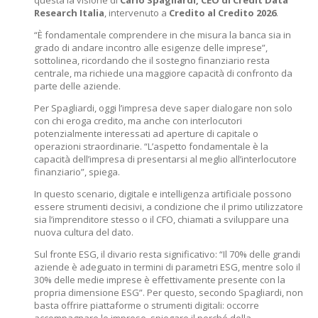
questa la visione di
Carlo Spagliardi, CEO di Credit Data
Research Italia
, intervenuto a
Credito al Credito 2026
.
“È fondamentale comprendere in che misura la banca sia in
grado di andare incontro alle esigenze delle imprese”,
sottolinea, ricordando che il sostegno finanziario resta
centrale, ma richiede una maggiore capacità di confronto da
parte delle aziende.
Per Spagliardi, oggi l’impresa deve saper dialogare non solo
con chi eroga credito, ma anche con interlocutori
potenzialmente interessati ad aperture di capitale o
operazioni straordinarie. “L’aspetto fondamentale è la
capacità dell’impresa di presentarsi al meglio all’interlocutore
finanziario”, spiega.
In questo scenario, digitale e intelligenza artificiale possono
essere strumenti decisivi, a condizione che il primo utilizzatore
sia l’imprenditore stesso o il CFO, chiamati a sviluppare una
nuova cultura del dato.
Sul fronte ESG, il divario resta significativo: “Il 70% delle grandi
aziende è adeguato in termini di parametri ESG, mentre solo il
30% delle medie imprese è effettivamente presente con la
propria dimensione ESG”. Per questo, secondo Spagliardi, non
basta offrire piattaforme o strumenti digitali: occorre