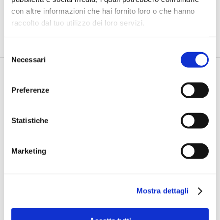
lavoro degli analisti”
con altre informazioni che hai fornito loro o che hanno
raccolto dal tuo utilizzo dei loro servizi.
di Flavio Padovan, Maddalena Libertini -
Rendere i controlli di
secondo livello più strutturati, standardizzati e capaci di le...
Selezione
Necessari
del
consenso
Preferenze
Statistiche
Marketing
Fracassi (Multiply Group): "L’AI va
progettata dentro i processi,
insieme ai controlli”
Mostra dettagli
di Flavio Padovan, Maddalena Libertini -
I proof of concept
realizzati con l'AI funzionano. Spesso sorprendono per la