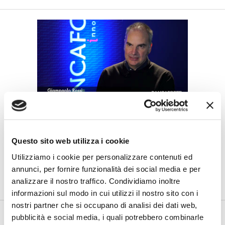
IL SALONE DEI PAGAMENTI 2018
Rebranding: cambiare per rimanere
efficaci
Questo sito web utilizza i cookie
di Flavio Padovan e Maddalena Libertini -
Il brand, veicolo ed
Utilizziamo i cookie per personalizzare contenuti ed
espressione dell'identità e dei valori dell'azienda, deve
annunci, per fornire funzionalità dei social media e per
essere...
analizzare il nostro traffico. Condividiamo inoltre
informazioni sul modo in cui utilizzi il nostro sito con i
nostri partner che si occupano di analisi dei dati web,
pubblicità e social media, i quali potrebbero combinarle