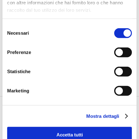
con altre informazioni che hai fornito loro o che hanno
raccolto dal tuo utilizzo dei loro servizi.
Selezione
Necessari
del
consenso
IL SALONE DEI PAGAMENTI 2018
Preferenze
Un e-wallet per le criptovalute
di Flavio Padovan e Maddalena Libertini -
Al Salone dei
Statistiche
Pagamenti 2018 eToro ha lanciato un e-wallet per le
criptovalute. Edoa...
Marketing
Mostra dettagli
Accetta tutti