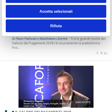
Accetta selezionati
IL SALONE DEI PAGAMENTI 2018
Postepay Connect, pagamenti e
Rifiuta
telefonia mai così integrati
di Flavio Padovan e Maddalena Libertini -
Tra le grandi novità del
Salone dei Pagamenti 2018 c'è sicuramente la piattaforma
Pos...
IL SALONE DEI PAGAMENTI 2018