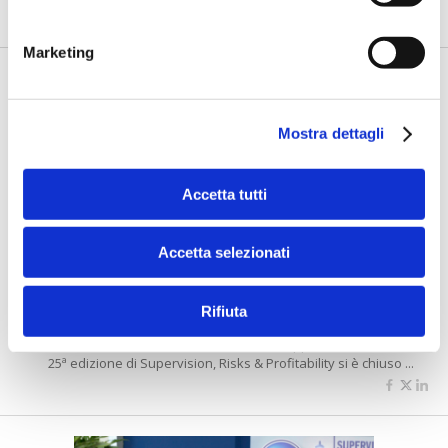
Marketing
Mostra dettagli
Accetta tutti
Accetta selezionati
Torriero (ABI): “Governare
l’incertezza per rafforzare
competitività e resilienza”
Rifiuta
di Flavio Padovan, Maddalena Libertini -
L’appuntamento con la
25ª edizione di Supervision, Risks & Profitability si è chiuso ...