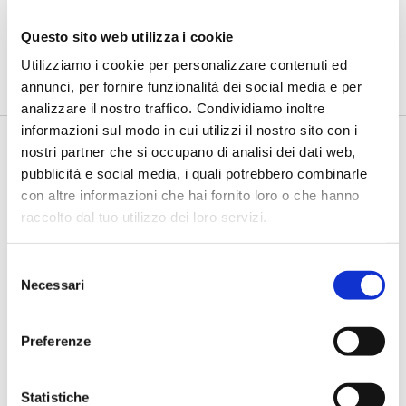
delle PMI
di Flavio Padovan, Maddalena Libertini -
Le banche italiane
Questo sito web utilizza i cookie
stanno compiendo progressi significativi nell’integrazione dei
Utilizziamo i cookie per personalizzare contenuti ed
fat...
annunci, per fornire funzionalità dei social media e per
analizzare il nostro traffico. Condividiamo inoltre
informazioni sul modo in cui utilizzi il nostro sito con i
nostri partner che si occupano di analisi dei dati web,
pubblicità e social media, i quali potrebbero combinarle
con altre informazioni che hai fornito loro o che hanno
raccolto dal tuo utilizzo dei loro servizi.
Selezione
Necessari
del
consenso
Stella (Prometeia): L’AI generativa è
il nuovo motore dell’automazione
Preferenze
dei processi bancari
All'edizione 2025 di Supervision, Risks & Profitability
Statistiche
particolare attenzione è stat...