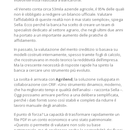
videointervista rilasciata a Bancaforte.
«Il Veneto conta circa 53mila aziende agricole, il 95% delle quali
non è obbligato a redigere un bilancio ufficiale. Valutare
l’affidabilità di queste realtà non è mai stato semplice», spiega
Sella. Ecco perché la banca ha scelto di creare un team di
specialisti dedicato al settore agrario, che negli ultimi due anni
ha portato a un importante aumento delle pratiche di
affidamento.
In passato, la valutazione del merito creditizio si basava su
modelli costruiti internamente, spesso tramite fogli di calcolo,
che ricostruivano in modo teorico la redditività dell’impresa.
Ma la crescente necessità di risposte rapide ha spinto la
banca a cercare uno strumento più evoluto.
La svolta è arrivata con
Agrilend
, la soluzione sviluppata in
collaborazione con CRIF: «Uno strumento dinamico, moderno,
che ha migliorato tempi e qualità dell’analisi – racconta Sella –.
Oggi possiamo arrivare perfino a una delibera semplificata,
perché i dati forniti sono così stabili e completi da ridurre il
lavoro manuale degli analisti».
Il punto di forza? La capacità di trasformare rapidamente un
file PDF in un conto economico e uno stato patrimoniale:
«Questo ci permette di valutare non solo su base