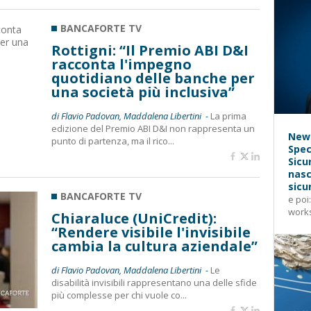
BANCAFORTE TV
Rottigni: “Il Premio ABI D&I
racconta l'impegno
quotidiano delle banche per
una società più inclusiva”
di Flavio Padovan, Maddalena Libertini -
La prima
edizione del Premio ABI D&I non rappresenta un
News
punto di partenza, ma il rico...
Spec
Sicu
nasc
sicu
BANCAFORTE TV
e poi
works
Chiaraluce (UniCredit):
“Rendere visibile l'invisibile
cambia la cultura aziendale”
di Flavio Padovan, Maddalena Libertini -
Le
disabilità invisibili rappresentano una delle sfide
più complesse per chi vuole co...