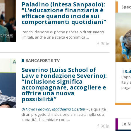
Paladino (Intesa Sanpaolo):
Spec
"L'educazione finanziaria è
efficace quando incide sui
comportamenti quotidiani"
Per chi dispone di poche risorse o di strumenti
limitati, anche una scelta economica ...
BANCAFORTE TV
Severino (Luiss School of
Il S
Law e Fondazione Severino):
L’app
“Inclusione significa
Italy
accompagnare, accogliere e
paga
offrire una nuova
possibilità”
di Flavio Padovan, Maddalena Libertini -
La qualità
di un progetto di inclusione si misura nella sua
capacità di cambiare conc...
Le N