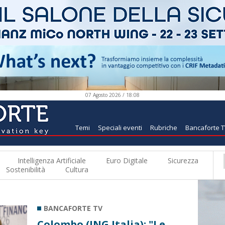
07 Agosto 2026 / 18:08
Temi
Speciali eventi
Rubriche
Bancaforte 
Intelligenza Artificiale
Euro Digitale
Sicurezza
Sostenibilità
Cultura
BANCAFORTE TV
Colombo (ING Italia): "Le