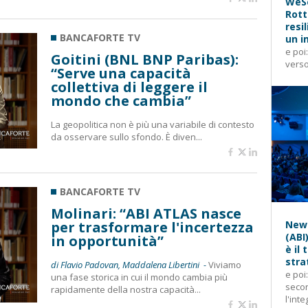
WeSe
Rott
resi
BANCAFORTE TV
un i
e poi
Goitini (BNL BNP Paribas):
verso
“Serve una capacità
collettiva di leggere il
mondo che cambia”
La geopolitica non è più una variabile di contesto
da osservare sullo sfondo. È diven...
BANCAFORTE TV
Molinari: “ABI ATLAS nasce
per trasformare l'incertezza
News
(ABI
in opportunità”
è il
stra
di Flavio Padovan, Maddalena Libertini -
Viviamo
e poi
una fase storica in cui il mondo cambia più
secon
rapidamente della nostra capacità...
l'inte