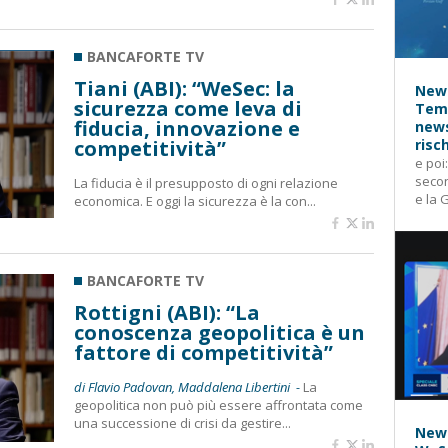
BANCAFORTE TV
Tiani (ABI): “WeSec: la
News
sicurezza come leva di
Temp
fiducia, innovazione e
news
competitività”
risc
e poi
secon
La fiducia è il presupposto di ogni relazione
e la 
economica. E oggi la sicurezza è la con...
BANCAFORTE TV
Rottigni (ABI): “La
conoscenza geopolitica è un
fattore di competitività”
di Flavio Padovan, Maddalena Libertini -
La
geopolitica non può più essere affrontata come
una successione di crisi da gestire...
News