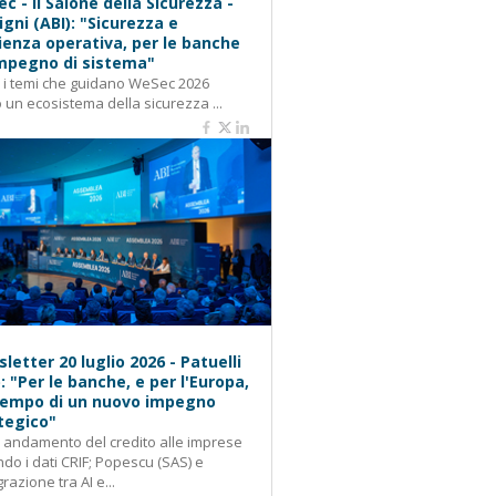
c - Il Salone della Sicurezza -
igni (ABI): "Sicurezza e
lienza operativa, per le banche
mpegno di sistema"
: i temi che guidano WeSec 2026
 un ecosistema della sicurezza ...
letter 20 luglio 2026 - Patuelli
): "Per le banche, e per l'Europa,
 tempo di un nuovo impegno
tegico"
: andamento del credito alle imprese
do i dati CRIF; Popescu (SAS) e
grazione tra AI e...