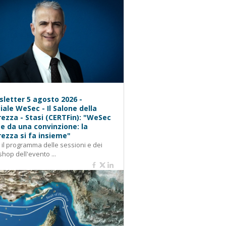
letter 5 agosto 2026 -
iale WeSec - Il Salone della
rezza - Stasi (CERTFin): "WeSec
e da una convinzione: la
rezza si fa insieme"
: il programma delle sessioni e dei
hop dell'evento ...