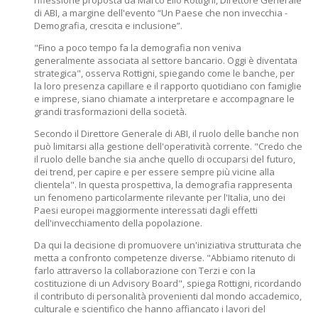
riflessione proposta da Marco Elio Rottigni, Direttore Generale
di ABI, a margine dell'evento “Un Paese che non invecchia -
Demografia, crescita e inclusione”.
"Fino a poco tempo fa la demografia non veniva
generalmente associata al settore bancario. Oggi è diventata
strategica", osserva Rottigni, spiegando come le banche, per
la loro presenza capillare e il rapporto quotidiano con famiglie
e imprese, siano chiamate a interpretare e accompagnare le
grandi trasformazioni della società.
Secondo il Direttore Generale di ABI, il ruolo delle banche non
può limitarsi alla gestione dell'operatività corrente. "Credo che
il ruolo delle banche sia anche quello di occuparsi del futuro,
dei trend, per capire e per essere sempre più vicine alla
clientela". In questa prospettiva, la demografia rappresenta
un fenomeno particolarmente rilevante per l'Italia, uno dei
Paesi europei maggiormente interessati dagli effetti
dell'invecchiamento della popolazione.
Da qui la decisione di promuovere un'iniziativa strutturata che
metta a confronto competenze diverse. "Abbiamo ritenuto di
farlo attraverso la collaborazione con Terzi e con la
costituzione di un Advisory Board", spiega Rottigni, ricordando
il contributo di personalità provenienti dal mondo accademico,
culturale e scientifico che hanno affiancato i lavori del