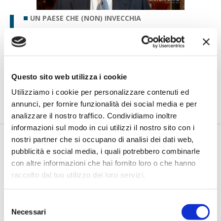
UN PAESE CHE (NON) INVECCHIA
Papa (BPER Banca): “Dal
cambiamento demografico nasce
una nuova agenda per il settore
bancario”
Questo sito web utilizza i cookie
di Flavio Padovan, Maddalena Libertini -
L'invecchiamento della
popolazione non è soltanto una questione sociale: è una
Utilizziamo i cookie per personalizzare contenuti ed
trasfo...
annunci, per fornire funzionalità dei social media e per
analizzare il nostro traffico. Condividiamo inoltre
informazioni sul modo in cui utilizzi il nostro sito con i
nostri partner che si occupano di analisi dei dati web,
pubblicità e social media, i quali potrebbero combinarle
con altre informazioni che hai fornito loro o che hanno
raccolto dal tuo utilizzo dei loro servizi.
Selezione
Necessari
del