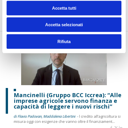
di Flavio Padovan, Maddalena Libertini -
I proof of concept
Accetta tutti
realizzati con l'AI funzionano. Spesso sorprendono per la
qualità ...
Accetta selezionati
Rifiuta
Mancinelli (Gruppo BCC Iccrea): “Alle
imprese agricole servono finanza e
capacità di leggere i nuovi rischi”
di Flavio Padovan, Maddalena Libertini -
l credito all’agricoltura si
misura oggi con esigenze che vanno oltre il finanziament...