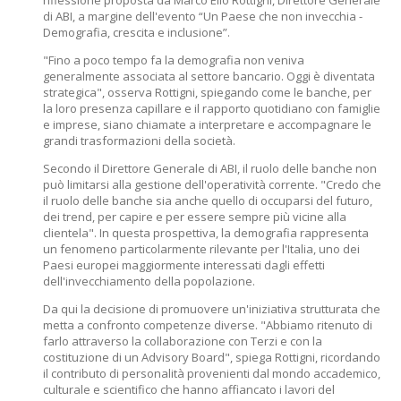
riflessione proposta da Marco Elio Rottigni, Direttore Generale
di ABI, a margine dell'evento “Un Paese che non invecchia -
Demografia, crescita e inclusione”.
"Fino a poco tempo fa la demografia non veniva
generalmente associata al settore bancario. Oggi è diventata
strategica", osserva Rottigni, spiegando come le banche, per
la loro presenza capillare e il rapporto quotidiano con famiglie
e imprese, siano chiamate a interpretare e accompagnare le
grandi trasformazioni della società.
Secondo il Direttore Generale di ABI, il ruolo delle banche non
può limitarsi alla gestione dell'operatività corrente. "Credo che
il ruolo delle banche sia anche quello di occuparsi del futuro,
dei trend, per capire e per essere sempre più vicine alla
clientela". In questa prospettiva, la demografia rappresenta
un fenomeno particolarmente rilevante per l'Italia, uno dei
Paesi europei maggiormente interessati dagli effetti
dell'invecchiamento della popolazione.
Da qui la decisione di promuovere un'iniziativa strutturata che
metta a confronto competenze diverse. "Abbiamo ritenuto di
farlo attraverso la collaborazione con Terzi e con la
costituzione di un Advisory Board", spiega Rottigni, ricordando
il contributo di personalità provenienti dal mondo accademico,
culturale e scientifico che hanno affiancato i lavori del