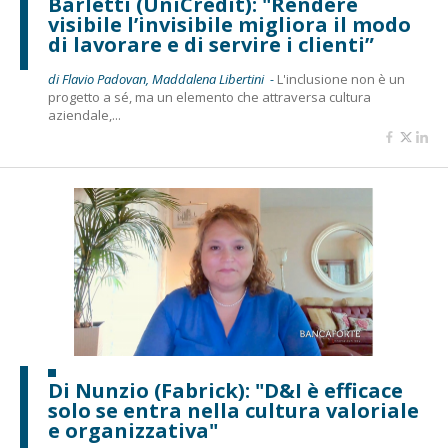
Barletti (UniCredit): "Rendere
visibile l’invisibile migliora il modo
di lavorare e di servire i clienti”
di Flavio Padovan, Maddalena Libertini -
L'inclusione non è un
progetto a sé, ma un elemento che attraversa cultura
aziendale,...
Di Nunzio (Fabrick): "D&I è efficace
solo se entra nella cultura valoriale
e organizzativa"