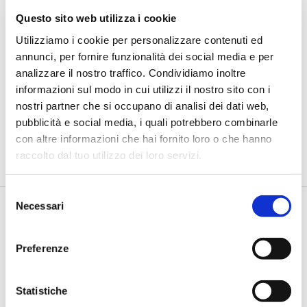
Questo sito web utilizza i cookie
Utilizziamo i cookie per personalizzare contenuti ed
IL SALONE DEI PAGAMENTI 2024
annunci, per fornire funzionalità dei social media e per
Aguggini (Intesa Sanpaolo): Da
analizzare il nostro traffico. Condividiamo inoltre
laboratorio di AI a factory per la
informazioni sul modo in cui utilizzi il nostro sito con i
banca
nostri partner che si occupano di analisi dei dati web,
pubblicità e social media, i quali potrebbero combinarle
di Flavio Padovan, Maddalena Libertini -
Al Salone Pagamenti
2024, Federico Aguggini, Head of AI Transformation - Data
con altre informazioni che hai fornito loro o che hanno
Science...
raccolto dal tuo utilizzo dei loro servizi.
Selezione
Necessari
del
consenso
Preferenze
Statistiche