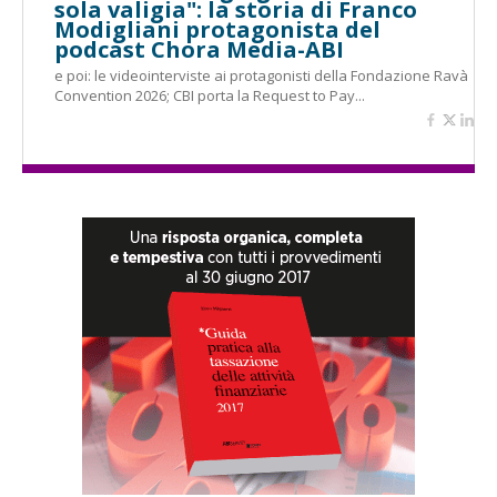
sola valigia": la storia di Franco
Modigliani protagonista del
podcast Chora Media-ABI
e poi: le videointerviste ai protagonisti della Fondazione Ravà
Convention 2026; CBI porta la Request to Pay...