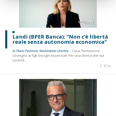
Landi (BPER Banca): “Non c’è libertà
reale senza autonomia economica”
di Flavio Padovan, Maddalena Libertini -
Casa, formazione,
sostegno ai figli, bisogni essenziali. Per una donna che sta
uscend...