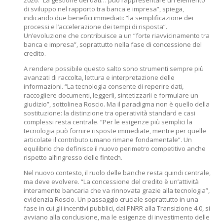
2026. “La gestione dei dati… può rappresentare un elemento
di sviluppo nel rapporto tra banca e impresa”, spiega,
indicando due benefici immediati: “la semplificazione dei
processi e l’accelerazione dei tempi di risposta”.
Un’evoluzione che contribuisce a un “forte riavvicinamento tra
banca e impresa”, soprattutto nella fase di concessione del
credito.
A rendere possibile questo salto sono strumenti sempre più
avanzati di raccolta, lettura e interpretazione delle
informazioni. “La tecnologia consente di reperire dati,
raccogliere documenti, leggerli, sintetizzarli e formulare un
giudizio”, sottolinea Roscio. Ma il paradigma non è quello della
sostituzione: la distinzione tra operatività standard e casi
complessi resta centrale. “Per le esigenze più semplici la
tecnologia può fornire risposte immediate, mentre per quelle
articolate il contributo umano rimane fondamentale”. Un
equilibrio che definisce il nuovo perimetro competitivo anche
rispetto all’ingresso delle fintech.
Nel nuovo contesto, il ruolo delle banche resta quindi centrale,
ma deve evolvere. “La concessione del credito è un’attività
interamente bancaria che va rinnovata grazie alla tecnologia”,
evidenzia Roscio. Un passaggio cruciale soprattutto in una
fase in cui gli incentivi pubblici, dal PNRR alla Transizione 4.0, si
avviano alla conclusione, ma le esigenze di investimento delle