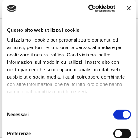
secondo livello più strutturati, standardizzati e capaci di le...
Questo sito web utilizza i cookie
Utilizziamo i cookie per personalizzare contenuti ed
annunci, per fornire funzionalità dei social media e per
analizzare il nostro traffico. Condividiamo inoltre
informazioni sul modo in cui utilizzi il nostro sito con i
nostri partner che si occupano di analisi dei dati web,
pubblicità e social media, i quali potrebbero combinarle
con altre informazioni che hai fornito loro o che hanno
Fracassi (Multiply Group): "L’AI va
raccolto dal tuo utilizzo dei loro servizi.
progettata dentro i processi,
insieme ai controlli”
Selezione
di Flavio Padovan, Maddalena Libertini -
I proof of concept
Necessari
del
realizzati con l'AI funzionano. Spesso sorprendono per la
qualità ...
consenso
Preferenze