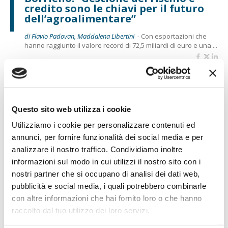
credito sono le chiavi per il futuro
dell’agroalimentare”
di Flavio Padovan, Maddalena Libertini -
Con esportazioni che
hanno raggiunto il valore record di 72,5 miliardi di euro e una ...
Questo sito web utilizza i cookie
Utilizziamo i cookie per personalizzare contenuti ed
annunci, per fornire funzionalità dei social media e per
analizzare il nostro traffico. Condividiamo inoltre
informazioni sul modo in cui utilizzi il nostro sito con i
nostri partner che si occupano di analisi dei dati web,
BANCAFORTE TV
pubblicità e social media, i quali potrebbero combinarle
Legal Design, la nuova frontiera
con altre informazioni che hai fornito loro o che hanno
della relazione banca-cliente
raccolto dal tuo utilizzo dei loro servizi.
di Flavio Padovan, Maddalena Libertini -
Nel mondo bancario e