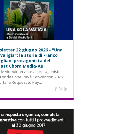
letter 22 giugno 2026 - "Una
 valigia": la storia di Franco
gliani protagonista del
ast Chora Media-ABI
: le videointerviste ai protagonisti
 Fondazione Ravà Convention 2026;
orta la Request to Pay...