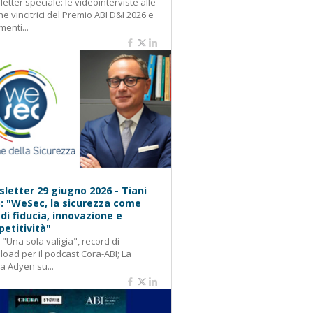
etter speciale: le videointerviste alle
e vincitrici del Premio ABI D&I 2026 e
menti...
letter 29 giugno 2026 - Tiani
): "WeSec, la sicurezza come
 di fiducia, innovazione e
etitività"
: "Una sola valigia", record di
oad per il podcast Cora-ABI; La
ca Adyen su...