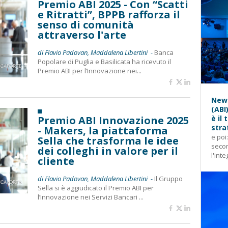
Premio ABI 2025 - Con “Scatti
e Ritratti”, BPPB rafforza il
senso di comunità
attraverso l'arte
di Flavio Padovan, Maddalena Libertini -
Banca
Popolare di Puglia e Basilicata ha ricevuto il
Premio ABI per l’Innovazione nei...
News
(ABI
Premio ABI Innovazione 2025
è il
stra
- Makers, la piattaforma
e poi
Sella che trasforma le idee
secon
dei colleghi in valore per il
l'inte
cliente
di Flavio Padovan, Maddalena Libertini -
Il Gruppo
Sella si è aggiudicato il Premio ABI per
l’Innovazione nei Servizi Bancari ...