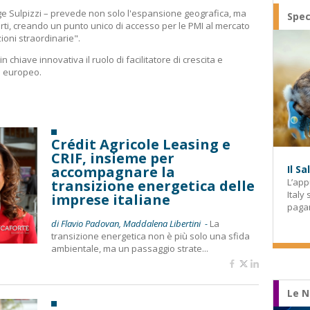
ge Sulpizzi – prevede non solo l'espansione geografica, ma
Spec
rti, creando un punto unico di accesso per le PMI al mercato
ioni straordinarie".
 chiave innovativa il ruolo di facilitatore di crescita e
e europeo.
Crédit Agricole Leasing e
CRIF, insieme per
accompagnare la
Il S
L’app
transizione energetica delle
Italy
imprese italiane
paga
di Flavio Padovan, Maddalena Libertini -
La
transizione energetica non è più solo una sfida
ambientale, ma un passaggio strate...
Le N