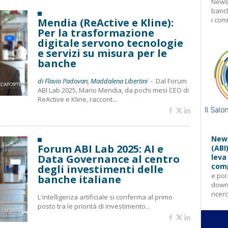
Newsl
banch
i com
Mendia (ReActive e Kline):
Per la trasformazione
digitale servono tecnologie
e servizi su misura per le
banche
di Flavio Padovan, Maddalena Libertini -
Dal Forum
ABI Lab 2025, Mario Mendia, da pochi mesi CEO di
ReActive e Kline, raccont...
News
Forum ABI Lab 2025: AI e
(ABI
Data Governance al centro
leva
comp
degli investimenti delle
e poi
banche italiane
downl
ricer
L'intelligenza artificiale si conferma al primo
posto tra le priorità di investimento...