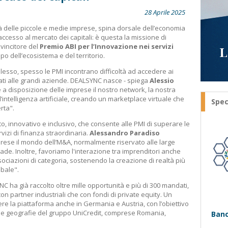
28 Aprile 2025
tà delle piccole e medie imprese, spina dorsale dell’economia
accesso al mercato dei capitali: è questa la missione di
vincitore del
Premio ABI per l’Innovazione nei servizi
po dell’ecosistema e del territorio.
sso, spesso le PMI incontrano difficoltà ad accedere ai
vati alle grandi aziende. DEALSYNC nasce - spiega
Alessio
 a disposizione delle imprese il nostro network, la nostra
’intelligenza artificiale, creando un marketplace virtuale che
Spec
erta".
to, innovativo e inclusivo, che consente alle PMI di superare le
rvizi di finanza straordinaria.
Alessandro Paradiso
prese il mondo dell’M&A, normalmente riservato alle large
ade. Inoltre, favoriamo l'interazione tra imprenditori anche
associazioni di categoria, sostenendo la creazione di realtà più
obale".
YNC ha già raccolto oltre mille opportunità e più di 300 mandati,
con partner industriali che con fondi di private equity. Un
e la piattaforma anche in Germania e Austria, con l’obiettivo
e le geografie del gruppo UniCredit, comprese Romania,
Banc