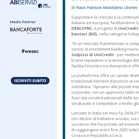
di Flavio Padovan Maddalena Libertini
Supportare la crescita e la continui
italiana ed europea, facilitandone l’
DEALSYNC
, il progetto di
UniCredit
bancari 2025,
nella categoria Svilup
"In un mercato frammentato e comple
servizi di investment banking riser
Sulpizzi di UniCredit
- per mettere
brand reputation e la tecnologia dell
facilita l'incontro tra domanda e off
La piattaforma offre un canale diret
tradizionali barriere d’accesso ai se
sottolinea: "Apriamo alle piccole im
corporate, con un approccio tailor m
fuori dai circuiti tradizionali delle 
strutturate e competitive a livello gl
Lanciato in Italia sei mesi fa, DEALS
con decine di trattative avviate, sia 
successo che ha portato ad estender
di raggiungere entro fine 2025 tutt
Croazia e Repubblica Ceca.