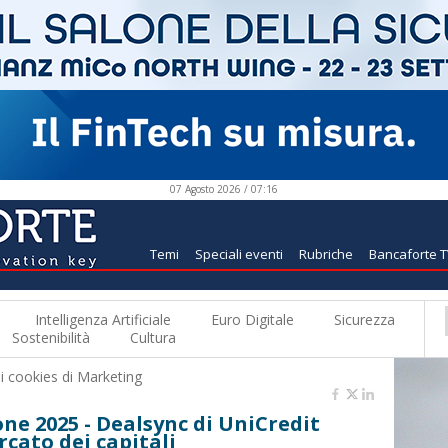
07 Agosto 2026 / 07:16
Temi
Speciali eventi
Rubriche
Bancaforte 
Intelligenza Artificiale
Euro Digitale
Sicurezza
Sostenibilità
Cultura
 i
cookies di Marketing
ne 2025 - Dealsync di UniCredit
rcato dei capitali