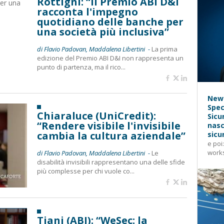
Rottigni: “Il Premio ABI D&I
racconta l'impegno
quotidiano delle banche per
una società più inclusiva”
di Flavio Padovan, Maddalena Libertini -
La prima
edizione del Premio ABI D&I non rappresenta un
punto di partenza, ma il rico...
News
Spec
Chiaraluce (UniCredit):
Sicu
“Rendere visibile l'invisibile
nasc
cambia la cultura aziendale”
sicu
e poi
works
di Flavio Padovan, Maddalena Libertini -
Le
disabilità invisibili rappresentano una delle sfide
più complesse per chi vuole co...
Tiani (ABI): “WeSec: la