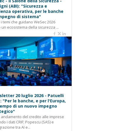
c - Il Salone della Sicurezza -
igni (ABI): "Sicurezza e
lienza operativa, per le banche
mpegno di sistema"
: i temi che guidano WeSec 2026
 un ecosistema della sicurezza ...
letter 20 luglio 2026 - Patuelli
): "Per le banche, e per l'Europa,
 tempo di un nuovo impegno
tegico"
: andamento del credito alle imprese
do i dati CRIF; Popescu (SAS) e
grazione tra AI e...