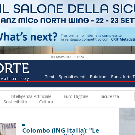
08 Agosto 2026 / 08:24
Temi
Speciali eventi
Rubriche
Bancaforte 
Intelligenza Artificiale
Euro Digitale
Sicurezza
Sostenibilità
Cultura
Colombo (ING Italia): "Le