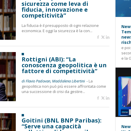
sicurezza come leva di
fiducia, innovazione e
competitività”
La fiducia è il presupposto di ogni relazione
News
economica. E oggi la sicurezza è la con...
Temp
news
risc
e poi
secon
Rottigni (ABI): “La
e la 
conoscenza geopolitica è un
fattore di competitività”
di Flavio Padovan, Maddalena Libertini -
La
geopolitica non può più essere affrontata come
una successione di crisi da gestire...
Goitini (BNL BNP Paribas):
“Serve una capacità
News