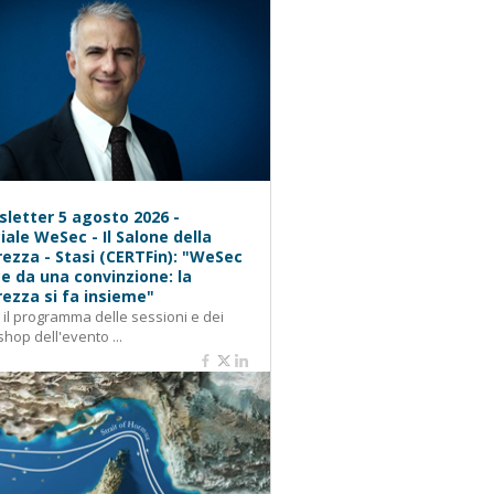
letter 5 agosto 2026 -
iale WeSec - Il Salone della
rezza - Stasi (CERTFin): "WeSec
e da una convinzione: la
rezza si fa insieme"
: il programma delle sessioni e dei
hop dell'evento ...