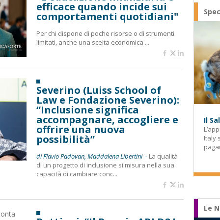
efficace quando incide sui
Spec
comportamenti quotidiani"
Per chi dispone di poche risorse o di strumenti
limitati, anche una scelta economica ...
Severino (Luiss School of
Law e Fondazione Severino):
“Inclusione significa
accompagnare, accogliere e
Il S
offrire una nuova
L’app
possibilità”
Italy
paga
di Flavio Padovan, Maddalena Libertini -
La qualità
di un progetto di inclusione si misura nella sua
capacità di cambiare conc...
Le N