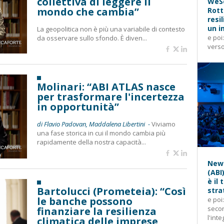
collettiva di leggere il
WeSe
mondo che cambia”
Rott
resi
un i
La geopolitica non è più una variabile di contesto
e poi
da osservare sullo sfondo. È diven...
verso
Molinari: “ABI ATLAS nasce
per trasformare l'incertezza
in opportunità”
di Flavio Padovan, Maddalena Libertini -
Viviamo
una fase storica in cui il mondo cambia più
rapidamente della nostra capacità...
News
(ABI
è il
Bartolucci (Prometeia): “Così
stra
le banche possono
e poi
secon
finanziare la resilienza
l'inte
climatica delle imprese