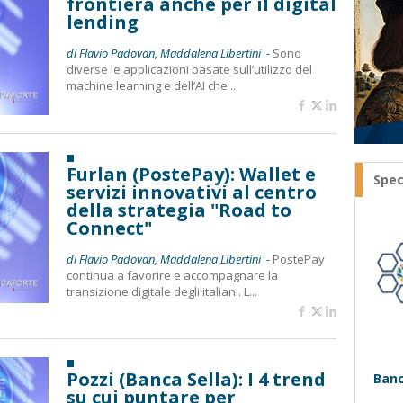
frontiera anche per il digital
lending
di Flavio Padovan, Maddalena Libertini -
Sono
diverse le applicazioni basate sull’utilizzo del
machine learning e dell’AI che ...
Furlan (PostePay): Wallet e
Spec
servizi innovativi al centro
della strategia "Road to
Connect"
di Flavio Padovan, Maddalena Libertini -
PostePay
continua a favorire e accompagnare la
transizione digitale degli italiani. L...
Pozzi (Banca Sella): I 4 trend
Banc
su cui puntare per