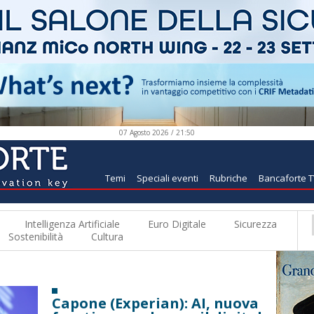
07 Agosto 2026 / 21:50
Temi
Speciali eventi
Rubriche
Bancaforte 
Intelligenza Artificiale
Euro Digitale
Sicurezza
Sostenibilità
Cultura
Capone (Experian): AI, nuova