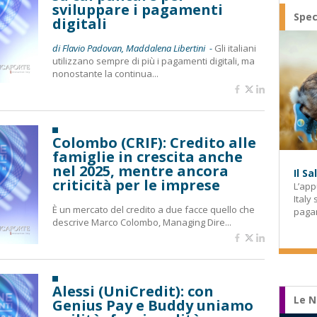
sviluppare i pagamenti
Spec
digitali
di Flavio Padovan, Maddalena Libertini -
Gli italiani
utilizzano sempre di più i pagamenti digitali, ma
nonostante la continua...
Colombo (CRIF): Credito alle
famiglie in crescita anche
nel 2025, mentre ancora
Il S
criticità per le imprese
L’app
Italy
È un mercato del credito a due facce quello che
paga
descrive Marco Colombo, Managing Dire...
Alessi (UniCredit): con
Le N
Genius Pay e Buddy uniamo