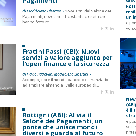
Pagamenti
WeSe
Rott
di Maddalena Libertini -
Nove anni del Salone dei
resi
Pagamenti, nove anni di costante crescita che
un i
hanno fatto re...
e poi
verso
Fratini Passi (CBI): Nuovi
servizi a valore aggiunto per
l’open finance e la sicurezza
di Flavio Padovan, Maddalena Libertini -
Accompagnare il mondo bancario e finanziario
ad ampliare almeno a livello europeo gli...
News
(ABI
è il
Rottigni (ABI): Al via il
stra
Salone dei Pagamenti, un
e poi
ponte che unisce mondi
secon
diversi e guarda al futuro
l'inte