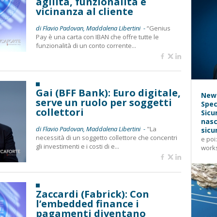
agilità, funzionalità e
vicinanza al cliente
di Flavio Padovan, Maddalena Libertini -
“Genius
Pay è una carta con IBAN che offre tutte le
funzionalità di un conto corrente...
Gai (BFF Bank): Euro digitale,
News
serve un ruolo per soggetti
Spec
collettori
Sicu
nasc
di Flavio Padovan, Maddalena Libertini -
"La
sicu
necessità di un soggetto collettore che concentri
e poi
gli investimenti e i costi di e...
works
Zaccardi (Fabrick): Con
l’embedded finance i
pagamenti diventano