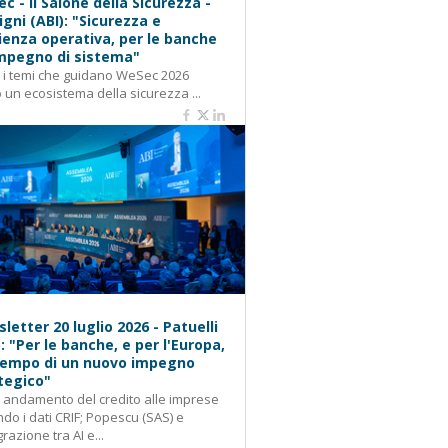
c - Il Salone della Sicurezza -
igni (ABI): "Sicurezza e
lienza operativa, per le banche
mpegno di sistema"
: i temi che guidano WeSec 2026
 un ecosistema della sicurezza ...
letter 20 luglio 2026 - Patuelli
): "Per le banche, e per l'Europa,
 tempo di un nuovo impegno
tegico"
: andamento del credito alle imprese
do i dati CRIF; Popescu (SAS) e
grazione tra AI e...