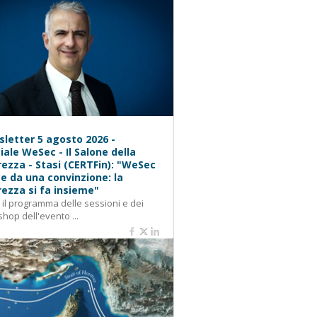
letter 5 agosto 2026 -
iale WeSec - Il Salone della
rezza - Stasi (CERTFin): "WeSec
e da una convinzione: la
rezza si fa insieme"
: il programma delle sessioni e dei
hop dell'evento ...