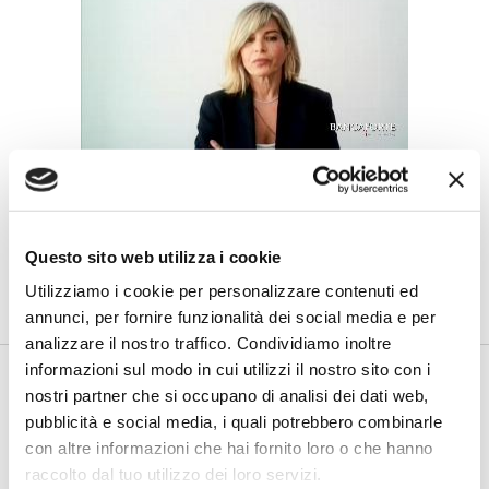
Landi (BPER Banca): “Non c’è libertà
reale senza autonomia economica”
di Flavio Padovan, Maddalena Libertini -
Casa, formazione,
Questo sito web utilizza i cookie
sostegno ai figli, bisogni essenziali. Per una donna che sta
uscend...
Utilizziamo i cookie per personalizzare contenuti ed
annunci, per fornire funzionalità dei social media e per
analizzare il nostro traffico. Condividiamo inoltre
informazioni sul modo in cui utilizzi il nostro sito con i
nostri partner che si occupano di analisi dei dati web,
pubblicità e social media, i quali potrebbero combinarle
con altre informazioni che hai fornito loro o che hanno
raccolto dal tuo utilizzo dei loro servizi.