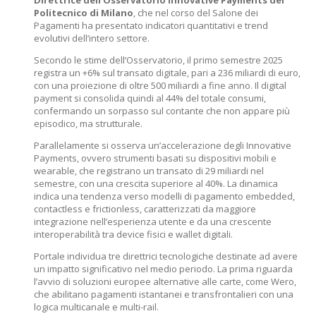
Direttrice dell’Osservatorio Innovative Payments del
Politecnico di Milano
, che nel corso del Salone dei
Pagamenti ha presentato indicatori quantitativi e trend
evolutivi dell’intero settore.
Secondo le stime dell’Osservatorio, il primo semestre 2025
registra un +6% sul transato digitale, pari a 236 miliardi di euro,
con una proiezione di oltre 500 miliardi a fine anno. Il digital
payment si consolida quindi al 44% del totale consumi,
confermando un sorpasso sul contante che non appare più
episodico, ma strutturale.
Parallelamente si osserva un’accelerazione degli Innovative
Payments, ovvero strumenti basati su dispositivi mobili e
wearable, che registrano un transato di 29 miliardi nel
semestre, con una crescita superiore al 40%. La dinamica
indica una tendenza verso modelli di pagamento embedded,
contactless e frictionless, caratterizzati da maggiore
integrazione nell’esperienza utente e da una crescente
interoperabilità tra device fisici e wallet digitali.
Portale individua tre direttrici tecnologiche destinate ad avere
un impatto significativo nel medio periodo. La prima riguarda
l’avvio di soluzioni europee alternative alle carte, come Wero,
che abilitano pagamenti istantanei e transfrontalieri con una
logica multicanale e multi-rail.