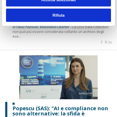
Violato (Augeos): “La Loss Data
Collection deve diventare uno
Rifiuta
strumento di governance”
di Flavio Padovan, Maddalena Libertini -
La Loss Data Collection
non può più essere considerata soltanto un archivio degli
eve...
Popescu (SAS): "AI e compliance non
sono alternative: la sfida è