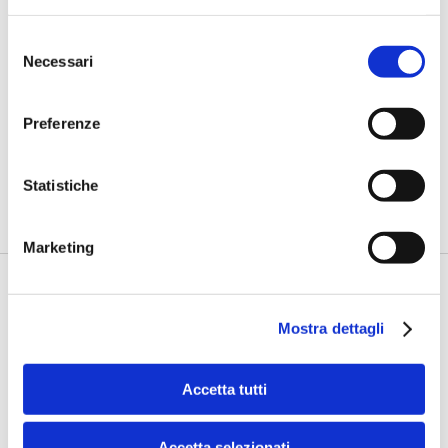
Selezione
Necessari
del
Giuppa (BCC Roma): “Da senzatetto
consenso
a giardinieri urbani, così l’inclusione
Preferenze
diventa lavoro”
di Flavio Padovan, Maddalena Libertini -
Restituire una
possibilità di lavoro a persone senza dimora e, nello stesso
Statistiche
tempo, c...
Marketing
Mostra dettagli
Accetta tutti
Accetta selezionati