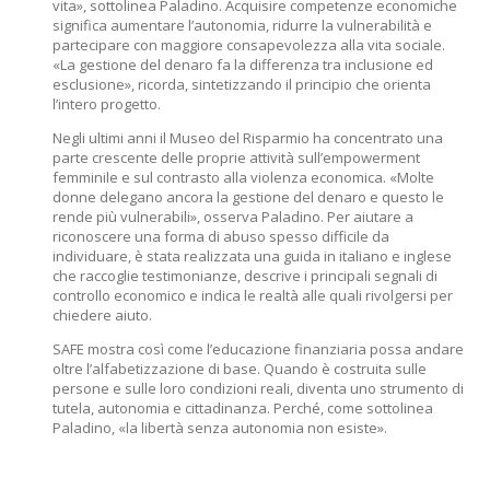
vita», sottolinea Paladino. Acquisire competenze economiche
significa aumentare l’autonomia, ridurre la vulnerabilità e
partecipare con maggiore consapevolezza alla vita sociale.
«La gestione del denaro fa la differenza tra inclusione ed
esclusione», ricorda, sintetizzando il principio che orienta
l’intero progetto.
Negli ultimi anni il Museo del Risparmio ha concentrato una
parte crescente delle proprie attività sull’empowerment
femminile e sul contrasto alla violenza economica. «Molte
donne delegano ancora la gestione del denaro e questo le
rende più vulnerabili», osserva Paladino. Per aiutare a
riconoscere una forma di abuso spesso difficile da
individuare, è stata realizzata una guida in italiano e inglese
che raccoglie testimonianze, descrive i principali segnali di
controllo economico e indica le realtà alle quali rivolgersi per
chiedere aiuto.
SAFE mostra così come l’educazione finanziaria possa andare
oltre l’alfabetizzazione di base. Quando è costruita sulle
persone e sulle loro condizioni reali, diventa uno strumento di
tutela, autonomia e cittadinanza. Perché, come sottolinea
Paladino, «la libertà senza autonomia non esiste».