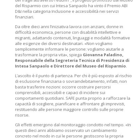
dei fragili attraverso l'edufin", il progetto promosso dal Museo
del Risparmio con cui Intesa Sanpaolo ha vinto il Premio ABI
D&I nella categoria Inclusione e accessibilità nei servizi
finanziari.
Da oltre dieci anni l’iniziativa lavora con anziani, donne in
difficoltà economica, persone con disabilità intellettive e
migranti, adattando contenuti, linguaggi e modalità formative
alle esigenze dei diversi destinatari. «Non vogliamo
semplicemente informare le persone: vogliamo aiutarle a
trasformare la propria vita», spiega
Giovanna Paladino,
Responsabile della Segreteria Tecnica di Presidenza di
Intesa Sanpaolo e Direttore del Museo del Risparmio
.
L’ascolto è il punto di partenza. Per chi è più esposto al rischio
di esclusione finanziaria o sovraindebitamento, infatti, non
basta trasferire nozioni: occorre costruire percorsi
comprensibili, accessibili e capaci di incidere sui
comportamenti quotidiani. SAFE punta proprio a rafforzare la
capacità di scegliere, pianificare e affrontare gli imprevisti,
restituendo alle persone maggiore controllo sulle proprie
risorse.
Gli effetti emergono dal monitoraggio condotto nel tempo. «In
questi dieci anni abbiamo osservato un cambiamento
concreto nel modo in cui le persone gestiscono la propria