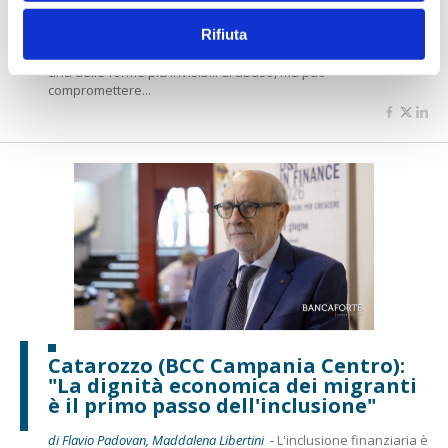
contrastarla”
Rifiuta
di Flavio Padovan, Maddalena Libertini -
La violenza economica è
una delle forme più invisibili di abuso, ma può
compromettere...
Catarozzo (BCC Campania Centro):
"La dignità economica dei migranti
è il primo passo dell'inclusione"
di Flavio Padovan, Maddalena Libertini -
L'inclusione finanziaria è