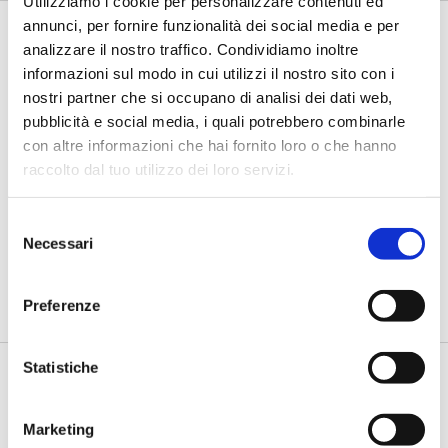
Utilizziamo i cookie per personalizzare contenuti ed
annunci, per fornire funzionalità dei social media e per
analizzare il nostro traffico. Condividiamo inoltre
informazioni sul modo in cui utilizzi il nostro sito con i
nostri partner che si occupano di analisi dei dati web,
pubblicità e social media, i quali potrebbero combinarle
con altre informazioni che hai fornito loro o che hanno
raccolto dal tuo utilizzo dei loro servizi.
BANCHE E SICUREZZA 2019
Selezione
Una polizza contro le minacce cyber
Necessari
del
consenso
di Flavio Padovan e Maddalena Libertini -
Remo Marini, Group
CSO Assicurazioni Generali e CEO Generali CyberSecurTech...
Preferenze
Statistiche
Marketing