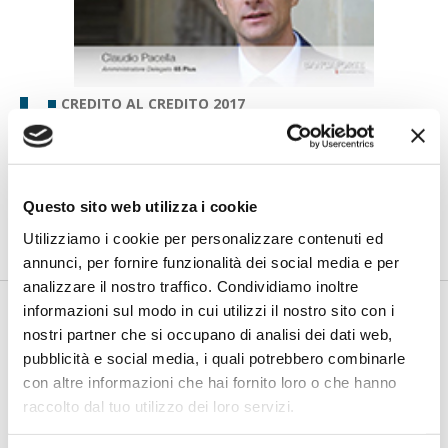
CREDITO AL CREDITO 2017
MutuiOnLine entra in 65Plus per far
decollare il prestito vitalizio
ipotecario
Questo sito web utilizza i cookie
di Flavio Padovan e Maddalena Libertini -
Novità nel mercato del
prestito vitalizio: le promettenti prospettive di sviluppo ass...
Utilizziamo i cookie per personalizzare contenuti ed
annunci, per fornire funzionalità dei social media e per
analizzare il nostro traffico. Condividiamo inoltre
informazioni sul modo in cui utilizzi il nostro sito con i
nostri partner che si occupano di analisi dei dati web,
pubblicità e social media, i quali potrebbero combinarle
con altre informazioni che hai fornito loro o che hanno
raccolto dal tuo utilizzo dei loro servizi.