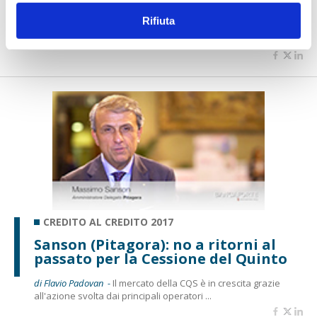
Protocollo
Rifiuta
di Flavio Padovan e Maddalena Libertini -
Fiaip ha sottoscritto il
Protocollo d'intesa sulla trasparenza nella mediazione credi...
CREDITO AL CREDITO 2017
Sanson (Pitagora): no a ritorni al
passato per la Cessione del Quinto
di Flavio Padovan -
Il mercato della CQS è in crescita grazie
all'azione svolta dai principali operatori ...